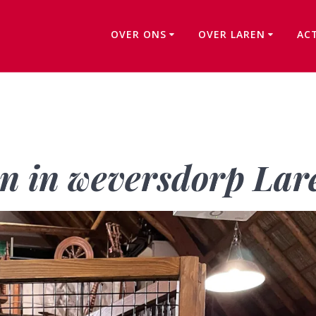
OVER ONS
OVER LAREN
AC
‘100 jaar Sint Jan in weversdorp Laren’
an in weversdorp Lar