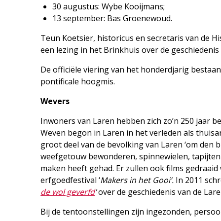
30 augustus: Wybe Kooijmans;
13 september: Bas Groenewoud.
Teun Koetsier, historicus en secretaris van de H
een lezing in het Brinkhuis over de geschiedenis 
De officiële viering van het honderdjarig bestaa
pontificale hoogmis.
Wevers
Inwoners van Laren hebben zich zo’n 250 jaar b
Weven begon in Laren in het verleden als thuisa
groot deel van de bevolking van Laren ‘om den 
weefgetouw bewonderen, spinnewielen, tapijten d
maken heeft gehad. Er zullen ook films gedraaid
erfgoedfestival ‘
Makers in het Gooi’.
In 2011 schr
de wol geverfd
’
over de geschiedenis van de Laren
Bij de tentoonstellingen zijn ingezonden, persoon