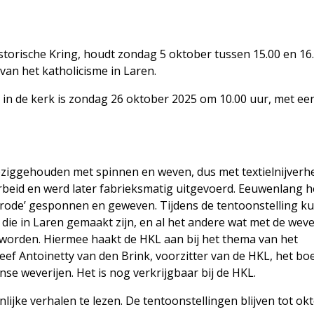
istorische Kring, houdt zondag 5 oktober tussen 15.00 en 16
van het katholicisme in Laren.
n in de kerk is zondag 26 oktober 2025 om 10.00 uur, met ee
eziggehouden met spinnen en weven, dus met textielnijverhe
rbeid en werd later fabrieksmatig uitgevoerd. Eeuwenlang h
brode’ gesponnen en geweven. Tijdens de tentoonstelling ku
ie in Laren gemaakt zijn, en al het andere wat met de weve
 worden. Hiermee haakt de HKL aan bij het thema van het
eef Antoinetty van den Brink, voorzitter van de HKL, het boe
se weverijen. Het is nog verkrijgbaar bij de HKL.
lijke verhalen te lezen. De tentoonstellingen blijven tot ok