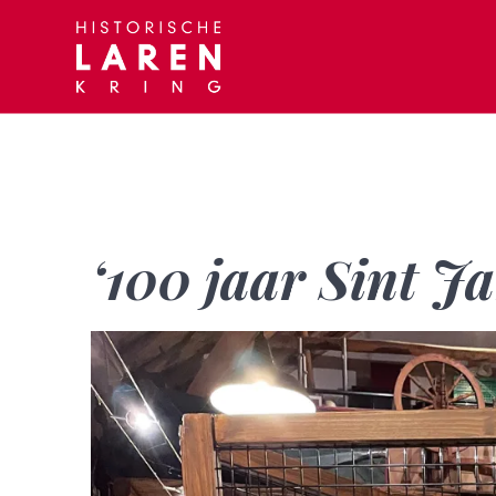
Skip
to
content
‘100 jaar Sint J