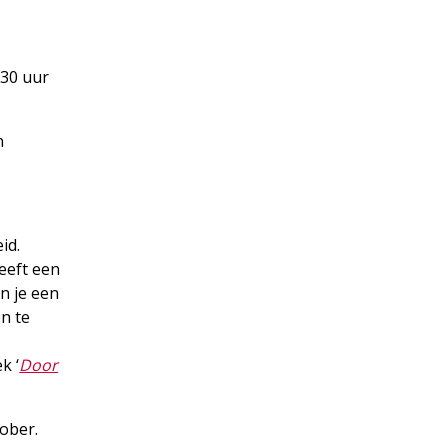
.30 uur
n
id.
eeft een
n je een
n te
k ‘
Door
tober.