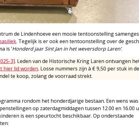
 centrum de Lindenhoeve een mooie tentoonstelling samenges
basiliek
. Tegelijk is er ook een tentoonstelling over de gesc
a is ‘
Honderd jaar Sint Jan in het weversdorp Laren’
.
2025-3]
. Leden van de Historische Kring Laren ontvangen he
t hier lid worden
. Losse nummers zijn à € 9,50 per stuk in d
del te koop, zolang de voorraad strekt.
programma rondom het honderdjarige bestaan. Een wens was
 openstellingen op zaterdagmiddagen tussen 12.00 en 16.00 
r kinderen is een speurtocht beschikbaar. Op onderstaande
ten: