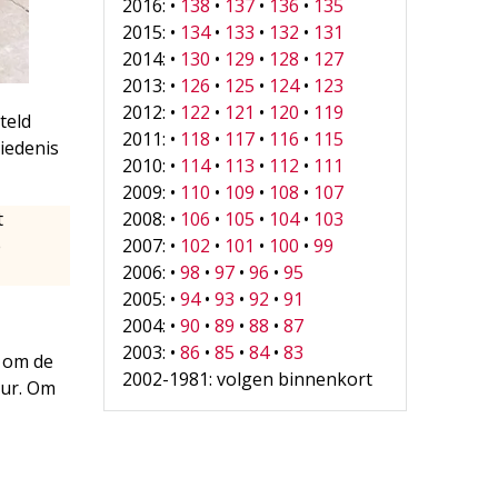
2016: •
138
•
137
•
136
•
135
2015: •
134
•
133
•
132
•
131
2014: •
130
•
129
•
128
•
127
2013: •
126
•
125
•
124
•
123
2012: •
122
•
121
•
120
•
119
teld
2011: •
118
•
117
•
116
•
115
hiedenis
2010: •
114
•
113
•
112
•
111
2009: •
110
•
109
•
108
•
107
t
2008: •
106
•
105
•
104
•
103
e
2007: •
102
•
101
•
100
•
99
2006: •
98
•
97
•
96
•
95
2005: •
94
•
93
•
92
•
91
2004: •
90
•
89
•
88
•
87
2003: •
86
•
85
•
84
•
83
 om de
2002-1981: volgen binnenkort
uur. Om