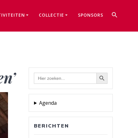
Zoek
TIVITEITEN
COLLECTIE
SPONSORS
naar:
Zoekkno
en’
Zoekknop
Zoek
naar:
Agenda
BERICHTEN