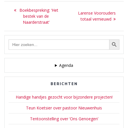
Bericht
Previous
Boekbespreking: ‘Het
Next
Larense Voorouders
navigatie
post:
bestek van de
post:
totaal vernieuwd
Naarderstraat’
Zoekknop
Zoek
naar:
Agenda
BERICHTEN
Handige handjes gezocht voor bijzondere projecten!
Teun Koetsier over pastoor Nieuwenhuis
Tentoonstelling over ‘Ons Genoegen’