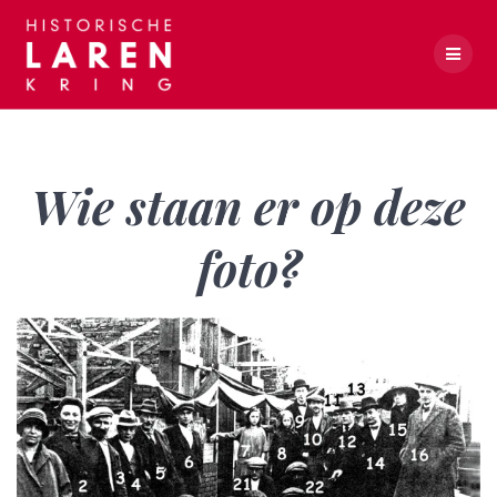
Skip
to
content
Wie staan er op deze foto?
Wie staan er op deze
foto?