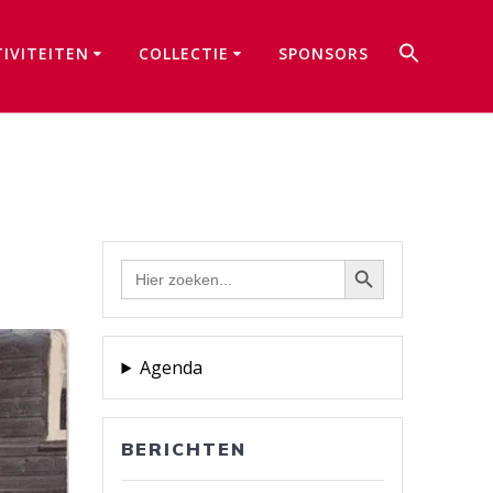
Zoek
TIVITEITEN
COLLECTIE
SPONSORS
naar:
Zoekkno
Zoekknop
Zoek
naar:
Agenda
BERICHTEN