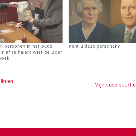
en personen in het oude
Kent u deze personen?
n’ af te halen; Wiet de Boer
 boek
lin en
Next
Mijn oude buurt(e
post: