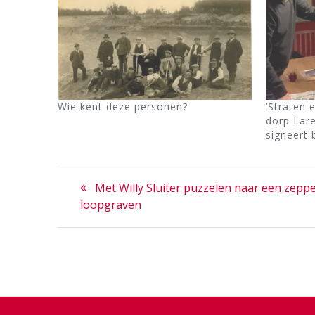
Wie kent deze personen?
‘Straten 
dorp Lare
signeert
Bericht
Previous
Met Willy Sluiter puzzelen naar een zeppe
navigatie
post:
loopgraven