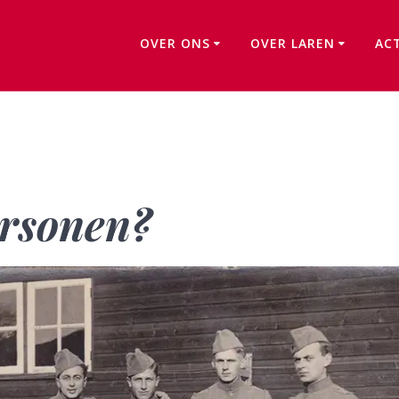
OVER ONS
OVER LAREN
AC
Wie kent deze personen?
ersonen?