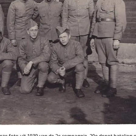
eze foto uit 1939 van de 2e compagnie, 20e depot bataljon 