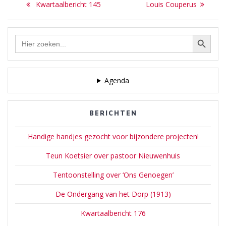
Previous
Next
Kwartaalbericht 145
Louis Couperus
navigatie
post:
post:
Zoekknop
Zoek
naar:
Agenda
BERICHTEN
Handige handjes gezocht voor bijzondere projecten!
Teun Koetsier over pastoor Nieuwenhuis
Tentoonstelling over ‘Ons Genoegen’
De Ondergang van het Dorp (1913)
Kwartaalbericht 176