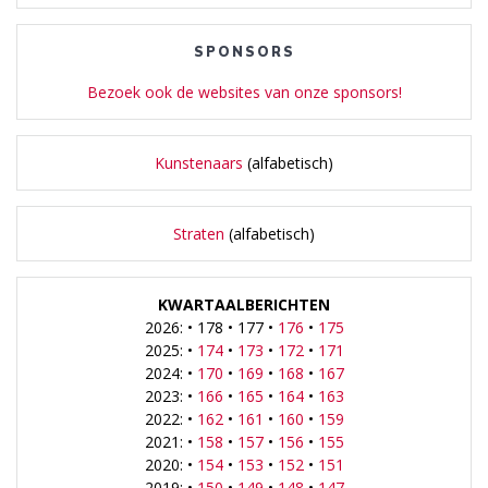
SPONSORS
Bezoek ook de websites van onze sponsors!
Kunstenaars
(alfabetisch)
Straten
(alfabetisch)
KWARTAALBERICHTEN
2026: • 178 • 177 •
176
•
175
2025: •
174
•
173
•
172
•
171
2024: •
170
•
169
•
168
•
167
2023: •
166
•
165
•
164
•
163
2022: •
162
•
161
•
160
•
159
2021: •
158
•
157
•
156
•
155
2020: •
154
•
153
•
152
•
151
2019: •
150
•
149
•
148
•
147