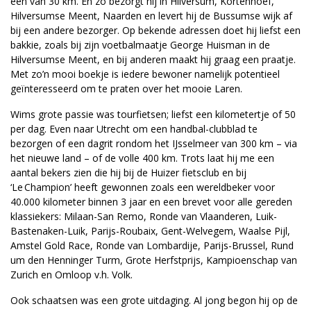
een van 30 km. En zo bezorgt hij in Hilversum, Kortenhoef,
Hilversumse Meent, Naarden en levert hij de Bussumse wijk af
bij een andere bezorger. Op bekende adressen doet hij liefst een
bakkie, zoals bij zijn voetbalmaatje George Huisman in de
Hilversumse Meent, en bij anderen maakt hij graag een praatje.
Met zo’n mooi boekje is iedere bewoner namelijk potentieel
geïnteresseerd om te praten over het mooie Laren.
Wims grote passie was tourfietsen; liefst een kilometertje of 50
per dag. Even naar Utrecht om een handbal-clubblad te
bezorgen of een dagrit rondom het IJsselmeer van 300 km – via
het nieuwe land – of de volle 400 km. Trots laat hij me een
aantal bekers zien die hij bij de Huizer fietsclub en bij
‘Le Champion’ heeft gewonnen zoals een wereldbeker voor
40.000 kilometer binnen 3 jaar en een brevet voor alle gereden
klassiekers: Milaan-San Remo, Ronde van Vlaanderen, Luik-
Bastenaken-Luik, Parijs-Roubaix, Gent-Welvegem, Waalse Pijl,
Amstel Gold Race, Ronde van Lombardije, Parijs-Brussel, Rund
um den Henninger Turm, Grote Herfstprijs, Kampioenschap van
Zurich en Omloop v.h. Volk.
Ook schaatsen was een grote uitdaging. Al jong begon hij op de