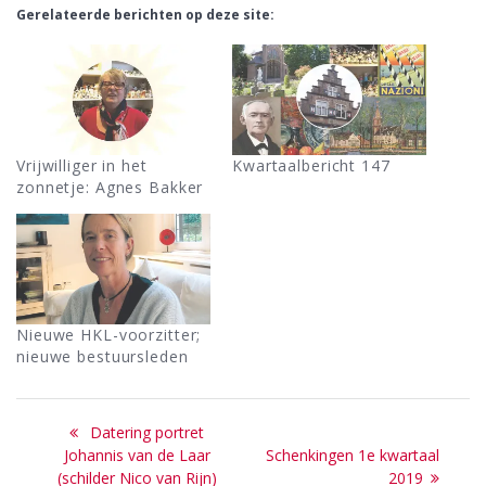
Gerelateerde berichten op deze site:
Vrijwilliger in het
Kwartaalbericht 147
zonnetje: Agnes Bakker
Nieuwe HKL-voorzitter;
nieuwe bestuursleden
Bericht
Previous
Datering portret
navigatie
post:
Next
Johannis van de Laar
Schenkingen 1e kwartaal
post:
(schilder Nico van Rijn)
2019