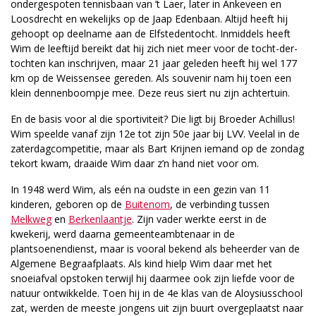
ondergespoten tennisbaan van ’t Laer, later in Ankeveen en
Loosdrecht en wekelijks op de Jaap Edenbaan. Altijd heeft hij
gehoopt op deelname aan de Elfstedentocht. Inmiddels heeft
Wim de leeftijd bereikt dat hij zich niet meer voor de tocht-der-
tochten kan inschrijven, maar 21 jaar geleden heeft hij wel 177
km op de Weissensee gereden. Als souvenir nam hij toen een
klein dennenboompje mee. Deze reus siert nu zijn achtertuin.
En de basis voor al die sportiviteit? Die ligt bij Broeder Achillus!
Wim speelde vanaf zijn 12e tot zijn 50e jaar bij LVV. Veelal in de
zaterdagcompetitie, maar als Bart Krijnen iemand op de zondag
tekort kwam, draaide Wim daar z’n hand niet voor om.
In 1948 werd Wim, als eén na oudste in een gezin van 11
kinderen, geboren op de
Buitenom
, de verbinding tussen
Melkweg
en
Berkenlaantje
. Zijn vader werkte eerst in de
kwekerij, werd daarna gemeenteambtenaar in de
plantsoenendienst, maar is vooral bekend als beheerder van de
Algemene Begraafplaats. Als kind hielp Wim daar met het
snoeiafval opstoken terwijl hij daarmee ook zijn liefde voor de
natuur ontwikkelde. Toen hij in de 4e klas van de Aloysiusschool
zat, werden de meeste jongens uit zijn buurt overgeplaatst naar