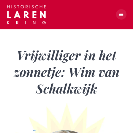
Skip
to
content
Vrijwilliger in het zonnetje: Wim van Schalkwijk
Vrijwilliger in het
zonnetje: Wim van
Schalkwijk