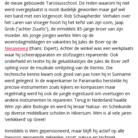
de nieuw gebouwde Tarcisiusschool. De reden waarom hij niet
werd overgeplaatst is nooit duidelijk geworden maar gaf wel
een band met een lotgenoot: Rob Schaapherder. Verhalen over
het Laren van vroeger hoort hij het liefst van zijn oom, Jaap
Grob (“achter Zuurlo”), de inmiddels 85-jarige broer van zijn
moeder. Als jonge jongen werkte Wim op de
woensdagmiddagen en vakanties bij Jules de Boer op de
Nieuweweg
(thans: Expert). Achter de winkel was een werkplaats
waar hij scheerapparaten en stofzuigers repareerde. Ook
onderhield en testte hij de geluidskastjes die Jules de Boer zelf
ophing voor de muzikale omlijsting van de Kermis. Die
technische kennis kwam ook goed van pas toen hij in Suriname
werd gelegerd. In de wapenkamer te Paramaribo herstelde hij
precisie-instrumenten zoals kijkers en kompassen maar
regelmatig werd hij ook de jungle ingestuurd om voertuigen en
andere instrumenten te repareren. Terug in Nederland haalde
Wim zijn akte Biologie en werd hij leraar Natuur- en Scheikunde
op diverse middelbare scholen in Hilversum. Wim is al vele jaren
‘verkikkerd’ op Greet!
Inmiddels is Wim gepensioneerd, maar blijft hij actief op alle
hiervoor genoemde gebieden: sport, natuur en techniek.