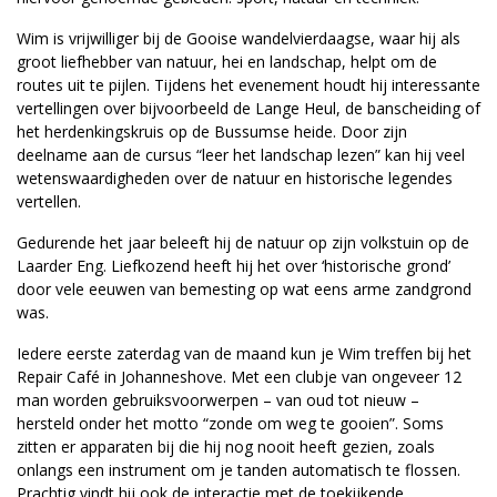
Wim is vrijwilliger bij de Gooise wandelvierdaagse, waar hij als
groot liefhebber van natuur, hei en landschap, helpt om de
routes uit te pijlen. Tijdens het evenement houdt hij interessante
vertellingen over bijvoorbeeld de Lange Heul, de banscheiding of
het herdenkingskruis op de Bussumse heide. Door zijn
deelname aan de cursus “leer het landschap lezen” kan hij veel
wetenswaardigheden over de natuur en historische legendes
vertellen.
Gedurende het jaar beleeft hij de natuur op zijn volkstuin op de
Laarder Eng. Liefkozend heeft hij het over ‘historische grond’
door vele eeuwen van bemesting op wat eens arme zandgrond
was.
Iedere eerste zaterdag van de maand kun je Wim treffen bij het
Repair Café in Johanneshove. Met een clubje van ongeveer 12
man worden gebruiksvoorwerpen – van oud tot nieuw –
hersteld onder het motto “zonde om weg te gooien”. Soms
zitten er apparaten bij die hij nog nooit heeft gezien, zoals
onlangs een instrument om je tanden automatisch te flossen.
Prachtig vindt hij ook de interactie met de toekijkende