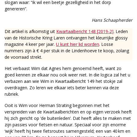
slogan waar: “ik wil een beetje gezelligheid in het dorp
genereren”.
Hans Schaapherder
Dit artikel is afkomstig uit
Kwartaalbericht 148 [2019-2]
. Leden
van de Historische Kring Laren ontvangen het kleurrijke glossy
magazine 4 keer per jaar.
U kunt hier lid worden
. Losse
nummers zijn à € 4 per stuk in de Lindenhoeve te koop, zolang
de voorraad strekt.
Het verbaast Wim dat Agnes hem genoemd heeft, want zo
goed kennen ze elkaar nou ook weer niet. In die logica zal het u
verbazen aan wie Wim in Kwartaalbericht 149 het stokje zal
overdragen. Zo leren we elkaar iets beter kennen via deze
rubriek.
Ooit is Wim voor Herman Strating begonnen met het
verspreiden van de Kwartaalberichten en op eigen verzoek heeft
hij zich gericht op ‘de buitenleden’. Dat heeft alles te maken met
zijn passies voor fietsen en natuur. Speciaal voor zijn enorme
‘wijk’ heeft hij twee fietsroutes samengesteld; een van 40 km en