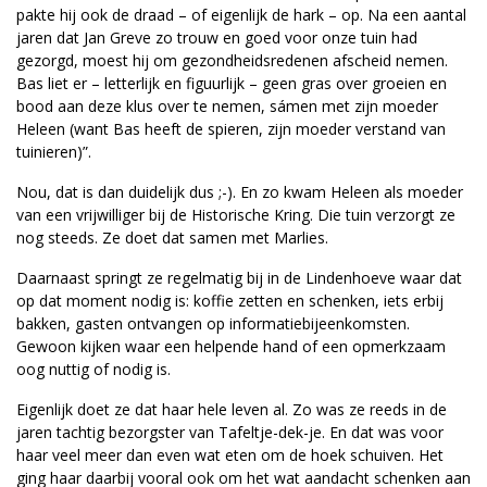
pakte hij ook de draad – of eigenlijk de hark – op. Na een aantal
jaren dat Jan Greve zo trouw en goed voor onze tuin had
gezorgd, moest hij om gezondheidsredenen afscheid nemen.
Bas liet er – letterlijk en figuurlijk – geen gras over groeien en
bood aan deze klus over te nemen, sámen met zijn moeder
Heleen (want Bas heeft de spieren, zijn moeder verstand van
tuinieren)”.
Nou, dat is dan duidelijk dus ;-). En zo kwam Heleen als moeder
van een vrijwilliger bij de Historische Kring. Die tuin verzorgt ze
nog steeds. Ze doet dat samen met Marlies.
Daarnaast springt ze regelmatig bij in de Lindenhoeve waar dat
op dat moment nodig is: koffie zetten en schenken, iets erbij
bakken, gasten ontvangen op informatiebijeenkomsten.
Gewoon kijken waar een helpende hand of een opmerkzaam
oog nuttig of nodig is.
Eigenlijk doet ze dat haar hele leven al. Zo was ze reeds in de
jaren tachtig bezorgster van Tafeltje-dek-je. En dat was voor
haar veel meer dan even wat eten om de hoek schuiven. Het
ging haar daarbij vooral ook om het wat aandacht schenken aan