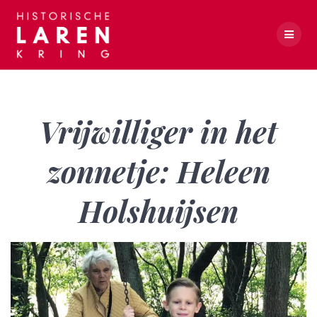
Skip
to
content
Vrijwilliger in het zonnetje: Heleen Holshuijsen
Vrijwilliger in het
zonnetje: Heleen
Holshuijsen