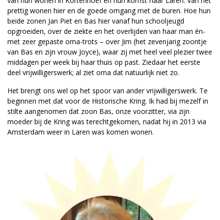
van hun wonen in Kortenhoef en hun komst naar Laren. Van het
prettig wonen hier en de goede omgang met de buren. Hoe hun
beide zonen Jan Piet en Bas hier vanaf hun schooljeugd
opgroeiden, over de ziekte en het overlijden van haar man én-
met zeer gepaste oma-trots – over Jim (het zevenjarig zoontje
van Bas en zijn vrouw Joyce), waar zij met heel veel plezier twee
middagen per week bij haar thuis op past. Ziedaar het eerste
deel vrijwilligerswerk; al ziet oma dat natuurlijk niet zo.
Het brengt ons wel op het spoor van ander vrijwilligerswerk. Te
beginnen met dat voor de Historische Kring. Ik had bij mezelf in
stilte aangenomen dat zoon Bas, onze voorzitter, via zijn
moeder bij de Kring was terechtgekomen, nadat hij in 2013 via
Amsterdam weer in Laren was komen wonen.