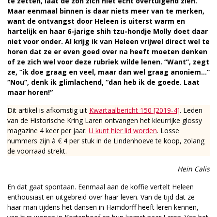
te zetten, laat de zon zich niet echt overtuigend zien.
Maar eenmaal binnen is daar niets meer van te merken,
want de ontvangst door Heleen is uiterst warm en
hartelijk en haar 6-jarige shih tzu-hondje Molly doet daar
niet voor onder. Al krijg ik van Heleen vrijwel direct wel te
horen dat ze er even goed over na heeft moeten denken
of ze zich wel voor deze rubriek wilde lenen. “Want”, zegt
ze, “ik doe graag en veel, maar dan wel graag anoniem…”
“Nou”, denk ik glimlachend, “dan heb ik de goede. Laat
maar horen!”
Dit artikel is afkomstig uit
Kwartaalbericht 150 [2019-4]
. Leden
van de Historische Kring Laren ontvangen het kleurrijke glossy
magazine 4 keer per jaar.
U kunt hier lid worden
. Losse
nummers zijn à € 4 per stuk in de Lindenhoeve te koop, zolang
de voorraad strekt.
Hein Calis
En dat gaat spontaan. Eenmaal aan de koffie vertelt Heleen
enthousiast en uitgebreid over haar leven. Van de tijd dat ze
haar man tijdens het dansen in Hamdorff heeft leren kennen,