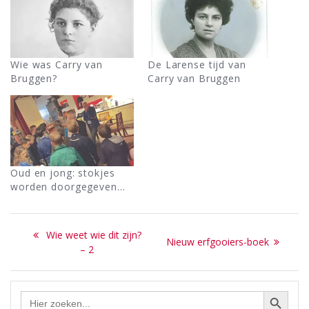
Wie was Carry van
De Larense tijd van
Bruggen?
Carry van Bruggen
Oud en jong: stokjes
worden doorgegeven…
Bericht
Previous
Wie weet wie dit zijn?
Next
Nieuw erfgooiers-boek
navigatie
post:
– 2
post:
Zoekknop
Zoek
naar: