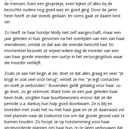
de mensen. Even een gesprekje, even kijken of alles bij de
bezochte oudere nog goed was en goed ging. Door de jaren
heen heeft ze dat steeds gedaan. En soms gaat ze daarin best
ver.
Zo heeft ze haar hondje Molly niet zelf aangeschaft, maar een
jaar geleden in huis genomen na het overlijden van een van haar
vriendinnen, omdat ze dat aan die vriendin beloofd had. En
momenteel bezoekt ze vrijwel iedere dag de moeder van een
van haar goede vrienden een uurtje in het verzorgingshuis waar
die moeder verblijft.
Zoals ze aan het begin al zei, doet ze dat alles graag en veel. “Je
krijgt er ook veel voor terug”, vertelt ze me. “Je legt contacten
en voelt je verbonden.” Bovendien geldt gelukkig voor haar: zo
ge doet, zo ge ontmoet. Want toen ze een jaar geleden haar
been brak, zorgden haar buurtbewoners ervoor dat ze die
periode o.a. dankzij hun hulp goed doorkwam. Ze is blij en
tevreden met zoals het nu met haar gaat en ze zit daarnaast vol
met plannen naar de toekomst toe om dat goede gevoel vast te
kunnen houden. Zo hoopt ze op toestemming voor haar
vergevorderde plannen om haar huis zo te laten verbouwen dat