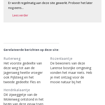
Er wordt regelmatig aan deze site gewerkt. Probeer het later
nog eens…
Lees verder
Gerelateerde berichten op deze site:
Ruiterweg
Rozenlaantje
Het voorste gedeelte van
De bewoners van deze
deze weg tot aan de
Larense bosrijke omgeving
Jagersweg heette vroeger
vonden het maar niets. Heb
ook Pijlsteeg en het
je met ontzag voor de
tweede gedeelte Fles en
mooie natuur bij het
Komweg. In de twintiger
bouwen van je woningen,
Hendrikalaantje
jaren verkreeg het de
omgeven door aangelegde
Dit zijweggetje van de
hedendaagse naam
tuinen en rozenhagen, met
Molenweg ontstond in het
Ruiterweg. Het tweede
alles rekening gehouden en
begin van deze eeuw toen