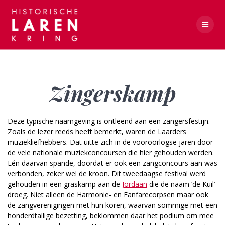
Skip
to
content
Zingerskamp
Zingerskamp
Deze typische naamgeving is ontleend aan een zangersfestijn.
Zoals de lezer reeds heeft bemerkt, waren de Laarders
muziekliefhebbers. Dat uitte zich in de vooroorlogse jaren door
de vele nationale muziekconcoursen die hier gehouden werden.
Eén daarvan spande, doordat er ook een zangconcours aan was
verbonden, zeker wel de kroon. Dit tweedaagse festival werd
gehouden in een graskamp aan de
Jordaan
die de naam ‘de Kuil’
droeg. Niet alleen de Harmonie- en Fanfarecorpsen maar ook
de zangverenigingen met hun koren, waarvan sommige met een
honderdtallige bezetting, beklommen daar het podium om mee