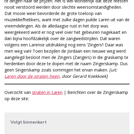
te dingen naar de prijzen. Het is wel wonderlijk dat deze feesten
nooit verstoord werden door slechte weersomstandigheden.
Dat mooie weer bevorderde de grote toeloop van
muziekliefhebbers, want met zulke dagen puilde Laren uit van de
vreemdelingen. Als de alledaagse rust in het dorp was
weergekeerd werd er nog veel over het gebeuren nagekaart en
dan bijna hoofdzakelijk over de zangwedstrijden. Dat waren
volgens een Larense uitdrukking nog eens ‘Zingers’! Daar was
men weg van! Toen bezijden de Jordaan een nieuwe weg werd
aangelegd besloot men de Zingers (Zangers) in die graskamp te
herdenken door deze te dopen met de naam Zingerskamp. Dus
geen Singerskamp zoals sommigen het ervan maken.
[uit:
Laren door de straten heen
, door Gerard Koekkoek]
Overzicht van
straten in Laren
| Berichten over de Zingerskamp
op deze site:
Volgt binnenkort