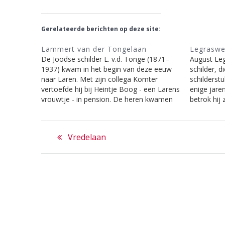
Gerelateerde berichten op deze site:
Lammert van der Tongelaan
Legrasw
De Joodse schilder L. v.d. Tonge (1871–
August Le
1937) kwam in het begin van deze eeuw
schilder, d
naar Laren. Met zijn collega Komter
schilderst
vertoefde hij bij Heintje Boog - een Larens
enige jare
vrouwtje - in pension. De heren kwamen
betrok hij
bij vele Laarders over de vloer met het
Lucas, naa
doel het binnenhuis te schilderen en
beschilder
Bericht
hielpen…
met de os
Previous
Vredelaan
schilders
navigatie
post: