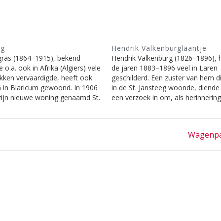
eg
Hendrik Valkenburglaantje
gras (1864–1915), bekend
Hendrik Valkenburg (1826–1896), h
ie o.a. ook in Afrika (Algiers) vele
de jaren 1883–1896 veel in Laren
ukken vervaardigde, heeft ook
geschilderd. Een zuster van hem d
n in Blaricum gewoond. In 1906
in de St. Jansteeg woonde, diende
 zijn nieuwe woning genaamd St.
een verzoek in om, als herinnerin
st de Gooise school. Hij
haar broer, deze steeg de naam H
de de topgevel van zijn woning
Valkenburglaantje te geven. Hoew
sekop, het symbool van de
de schilder verder niets bekend…
Next
Wagenp
patroon…
post: