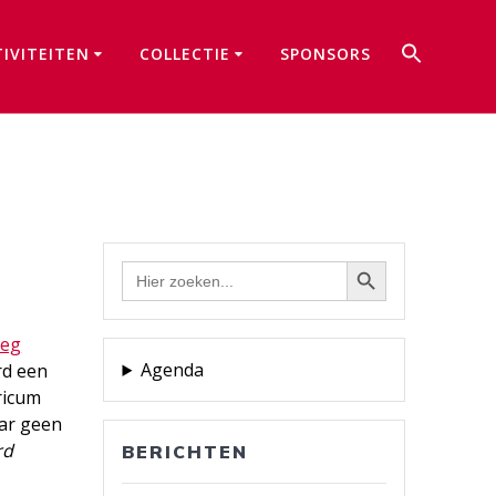
Zoek
TIVITEITEN
COLLECTIE
SPONSORS
naar:
Zoekkno
Zoekknop
Zoek
naar:
eg
Agenda
rd een
ricum
aar geen
rd
BERICHTEN