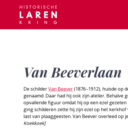
Skip
to
content
Van Beeverlaan
De schilder
Van Beever
(1876–1912), huisde op d
genaamd. Daar had hij ook zijn atelier. Behalve go
opvallende figuur omdat hij op een ezel gezeten z
ging schilderen zette hij zijn ezel op het kerkhof
last van plaaggeesten. Van Beever overleed op je
Koekkoek]