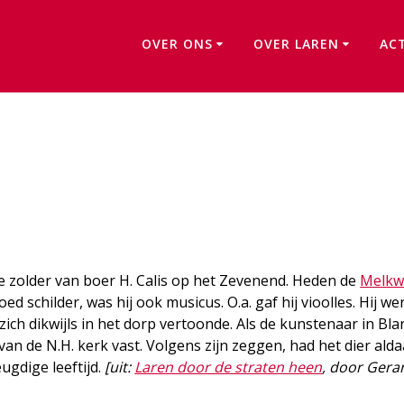
OVER ONS
OVER LAREN
AC
Van Beeverlaan
e zolder van boer H. Calis op het Zevenend. Heden de
Melkw
ed schilder, was hij ook musicus. O.a. gaf hij vioolles. Hij we
ich dikwijls in het dorp vertoonde. Als de kunstenaar in Bla
 van de N.H. kerk vast. Volgens zijn zeggen, had het dier ald
ugdige leeftijd.
[uit:
Laren door de straten heen
, door Gera