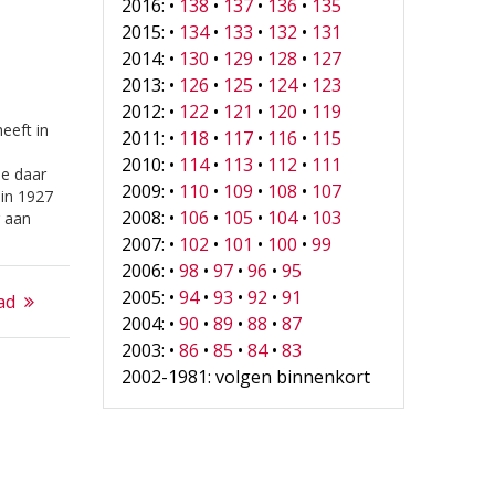
2016: •
138
•
137
•
136
•
135
2015: •
134
•
133
•
132
•
131
2014: •
130
•
129
•
128
•
127
2013: •
126
•
125
•
124
•
123
2012: •
122
•
121
•
120
•
119
eeft in
2011: •
118
•
117
•
116
•
115
2010: •
114
•
113
•
112
•
111
ie daar
2009: •
110
•
109
•
108
•
107
 in 1927
2008: •
106
•
105
•
104
•
103
g aan
.
2007: •
102
•
101
•
100
•
99
el van
2006: •
98
•
97
•
96
•
95
2005: •
94
•
93
•
92
•
91
ad
2004: •
90
•
89
•
88
•
87
2003: •
86
•
85
•
84
•
83
2002-1981: volgen binnenkort