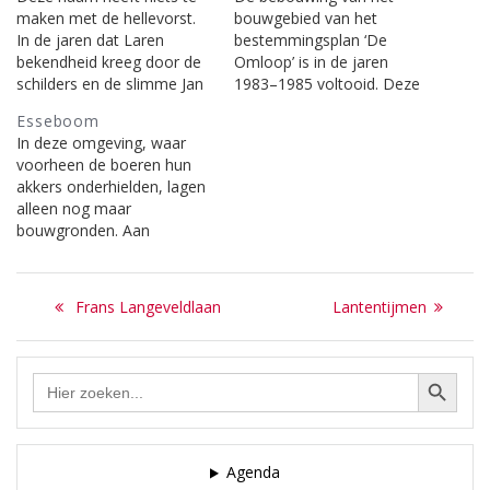
maken met de hellevorst.
bouwgebied van het
In de jaren dat Laren
bestemmingsplan ‘De
bekendheid kreeg door de
Omloop’ is in de jaren
schilders en de slimme Jan
1983–1985 voltooid. Deze
Hamdorff deze
eigenaardige naam is
Esseboom
kunstbroeders, gekleed in
ontleend aan het
In deze omgeving, waar
fluwelen jas, en de met
zandweggetje, dat
voorheen de boeren hun
baarden en lange haren
omzoomd door
akkers onderhielden, lagen
begroeide hoofden,
hoogopgroeiend
alleen nog maar
getooid met de flambard,
akkermaalshout, rondom
bouwgronden. Aan
rijkelijk voorzien van
de daar aanwezige akkers,
woningbouw aldaar werd
dranken in zijn tuinterras…
(heden het Sportcomplex
bij lange na nog niet
Eemnesserweg) en ook
Bericht
gedacht. De akkers
naar de Torenlaan liep.
Previous
Next
Frans Langeveldlaan
Lantentijmen
bezaten de eigenaardigste
Menigeen ging daar
navigatie
post:
post:
namen. O.a. De Flep,
zondags langs de…
Pinhok, de Kluizenaar,
Zoekknop
Zoek
Steenbergen, de Fransman
naar:
enz. In die open vlakte, ‘de
Eng’ ook wel ‘Es’…
Agenda