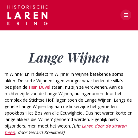
Skip
to
content
Lange Wijnen
Lange Wijnen
‘’n Winne’. En in dialect ‘’n Wijnne’. ‘n Wijnne betekende soms
akker. De korte Wijnnen lagen vroeger waar heden de villa’s
bezijden de
Hein Duvel
staan, nu zijn ze verdwenen. Aan de
rechter zijde van de Lange Wijnen, nu ingenomen door het
complex de Stichtse Hof, lagen toen de Lange Wijnen. Langs de
gehele Lange Wijnen lag aan de linkerzijde het gemeden
spookbos ‘Het Bos van alle Eeuwigheid’. Dus het waren korte en
lange akkers die ‘Wijnen’ genoemd werden. Eigenlijk niets
bijzonders, men moet het weten.
[uit:
Laren door de straten
heen
, door Gerard Koekkoek]