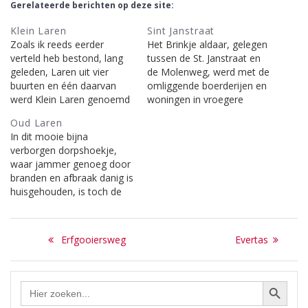
Gerelateerde berichten op deze site:
Klein Laren
Sint Janstraat
Zoals ik reeds eerder
Het Brinkje aldaar, gelegen
verteld heb bestond, lang
tussen de St. Janstraat en
geleden, Laren uit vier
de Molenweg, werd met de
buurten en één daarvan
omliggende boerderijen en
werd Klein Laren genoemd
woningen in vroegere
met de daar lopende weg,
tijden ‘Klein Laren’
Oud Laren
de Kleinlarenweg. Toen op
genoemd. Laren bestond
In dit mooie bijna
de akkers langs de St.
toen uit vier buurten. Het
verborgen dorpshoekje,
Janstraat in plaats van het
Zevenend, de Brink, het
waar jammer genoeg door
koren nieuwe woningen
Oosterend en Klein Laren.
branden en afbraak danig is
verrezen, besloot men de
Toen Laren begon te
huisgehouden, is toch de
straat die dáár aangelegd…
groeien bouwde men de
sfeer behouden gebleven
huizen dichter op…
en doet ons aan het oude
Bericht
Laren denken, hetgeen de
Previous
Next
Erfgooiersweg
Evertas
straatnaam al vertelt. De
navigatie
post:
post:
oorspronkelijke naam was
1ste Oosterendweg. [uit:
Zoekknop
Zoek
Laren door de straten
naar:
heen, door Gerard