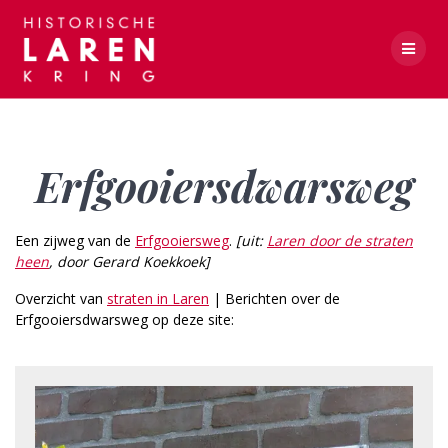
Skip
to
content
Erfgooiersdwarsweg
Erfgooiersdwarsweg
Een zijweg van de
Erfgooiersweg
.
[uit:
Laren door de straten
heen
, door Gerard Koekkoek]
Overzicht van
straten in Laren
| Berichten over de
Erfgooiersdwarsweg op deze site: