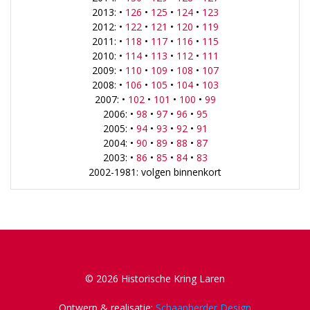
2013: •
126
•
125
•
124
•
123
2012: •
122
•
121
•
120
•
119
2011: •
118
•
117
•
116
•
115
2010: •
114
•
113
•
112
•
111
2009: •
110
•
109
•
108
•
107
2008: •
106
•
105
•
104
•
103
2007: •
102
•
101
•
100
•
99
2006: •
98
•
97
•
96
•
95
2005: •
94
•
93
•
92
•
91
2004: •
90
•
89
•
88
•
87
2003: •
86
•
85
•
84
•
83
2002-1981: volgen binnenkort
© 2026 Historische Kring Laren
Ontwerp & realisatie:
Schaapherder Design