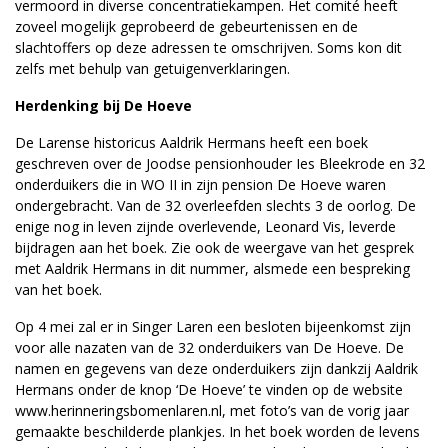
vermoord in diverse concentratiekampen. Het comité heeft
zoveel mogelijk geprobeerd de gebeurtenissen en de
slachtoffers op deze adressen te omschrijven. Soms kon dit
zelfs met behulp van getuigenverklaringen.
Herdenking bij De Hoeve
De Larense historicus Aaldrik Hermans heeft een boek
geschreven over de Joodse pensionhouder Ies Bleekrode en 32
onderduikers die in WO II in zijn pension De Hoeve waren
ondergebracht. Van de 32 overleefden slechts 3 de oorlog. De
enige nog in leven zijnde overlevende, Leonard Vis, leverde
bijdragen aan het boek. Zie ook de weergave van het gesprek
met Aaldrik Hermans in dit nummer, alsmede een bespreking
van het boek.
Op 4 mei zal er in Singer Laren een besloten bijeenkomst zijn
voor alle nazaten van de 32 onderduikers van De Hoeve. De
namen en gegevens van deze onderduikers zijn dankzij Aaldrik
Hermans onder de knop ‘De Hoeve’ te vinden op de website
www.herinneringsbomenlaren.nl, met foto’s van de vorig jaar
gemaakte beschilderde plankjes. In het boek worden de levens