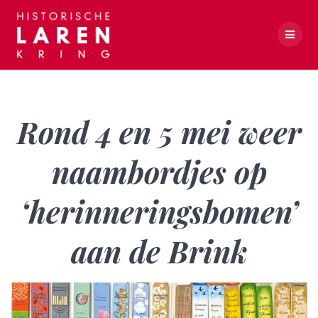
Skip
to
content
Rond 4 en 5 mei weer naambordjes op ‘herinneringsbomen’ aan de Brink
Rond 4 en 5 mei weer
naambordjes op
‘herinneringsbomen’
aan de Brink