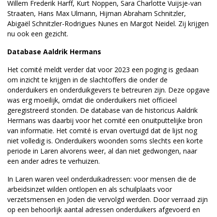
Willem Frederik Harff, Kurt Noppen, Sara Charlotte Vuijsje-van
Straaten, Hans Max Ulmann, Hijman Abraham Schnitzler,
Abigaël Schnitzler-Rodrigues Nunes en Margot Neidel. Zij krijgen
nu ook een gezicht.
Database Aaldrik Hermans
Het comité meldt verder dat voor 2023 een poging is gedaan
om inzicht te krijgen in de slachtoffers die onder de
onderduikers en onderduikgevers te betreuren zijn. Deze opgave
was erg moeilijk, omdat die onderduikers niet officieel
geregistreerd stonden. De database van de historicus Aaldrik
Hermans was daarbij voor het comité een onuitputtelijke bron
van informatie. Het comité is ervan overtuigd dat de lijst nog
niet volledig is. Onderduikers woonden soms slechts een korte
periode in Laren alvorens weer, al dan niet gedwongen, naar
een ander adres te verhuizen.
In Laren waren veel onderduikadressen: voor mensen die de
arbeidsinzet wilden ontlopen en als schuilplaats voor
verzetsmensen en Joden die vervolgd werden. Door verraad zijn
op een behoorlijk aantal adressen onderduikers afgevoerd en