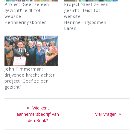
Project ‘Geef ze een
Project ‘Geef ze een
gezicht!’ leidt tot
gezicht!’ leidt tot
website
website
Herinneringsbomen
Herinneringsbomen
Laren
John Timmerman:
drijvende kracht achter
project ‘Geef ze een
gezicht’
Bericht
Previous
Wie kent
navigatie
post:
Next
aannemersbedrijf Van
Vier vragen
post:
den Brink?