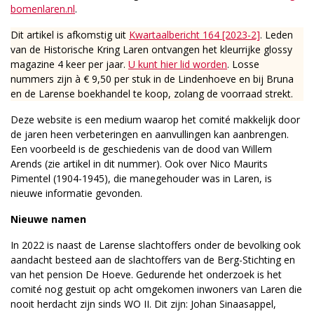
bomenlaren.nl
.
Dit artikel is afkomstig uit
Kwartaalbericht 164 [2023-2]
. Leden
van de Historische Kring Laren ontvangen het kleurrijke glossy
magazine 4 keer per jaar.
U kunt hier lid worden
. Losse
nummers zijn à € 9,50 per stuk in de Lindenhoeve en bij Bruna
en de Larense boekhandel te koop, zolang de voorraad strekt.
Deze website is een medium waarop het comité makkelijk door
de jaren heen verbeteringen en aanvullingen kan aanbrengen.
Een voorbeeld is de geschiedenis van de dood van Willem
Arends (zie artikel in dit nummer). Ook over Nico Maurits
Pimentel (1904-1945), die manegehouder was in Laren, is
nieuwe informatie gevonden.
Nieuwe namen
In 2022 is naast de Larense slachtoffers onder de bevolking ook
aandacht besteed aan de slachtoffers van de Berg-Stichting en
van het pension De Hoeve. Gedurende het onderzoek is het
comité nog gestuit op acht omgekomen inwoners van Laren die
nooit herdacht zijn sinds WO II. Dit zijn: Johan Sinaasappel,