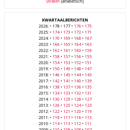
Straten
(alfabetisch)
KWARTAALBERICHTEN
2026: • 178 • 177 •
176
•
175
2025: •
174
•
173
•
172
•
171
2024: •
170
•
169
•
168
•
167
2023: •
166
•
165
•
164
•
163
2022: •
162
•
161
•
160
•
159
2021: •
158
•
157
•
156
•
155
2020: •
154
•
153
•
152
•
151
2019: •
150
•
149
•
148
•
147
2018: •
146
•
145
•
144
•
143
2017: •
142
•
141
•
140
•
139
2016: •
138
•
137
•
136
•
135
2015: •
134
•
133
•
132
•
131
2014: •
130
•
129
•
128
•
127
2013: •
126
•
125
•
124
•
123
2012: •
122
•
121
•
120
•
119
2011: •
118
•
117
•
116
•
115
2010: •
114
•
113
•
112
•
111
2009: •
110
•
109
•
108
•
107