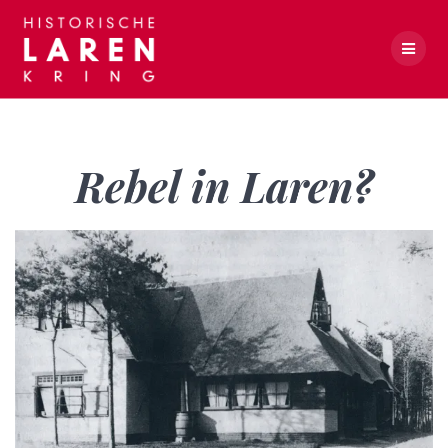
Skip
to
content
Rebel in Laren?
Rebel in Laren?