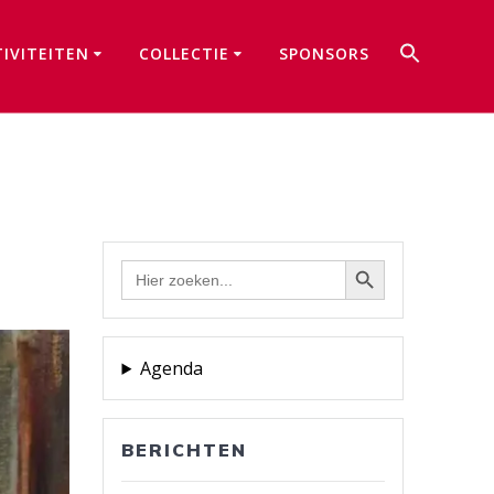
Zoek
TIVITEITEN
COLLECTIE
SPONSORS
naar:
Zoekkno
Zoekknop
Zoek
naar:
Agenda
BERICHTEN