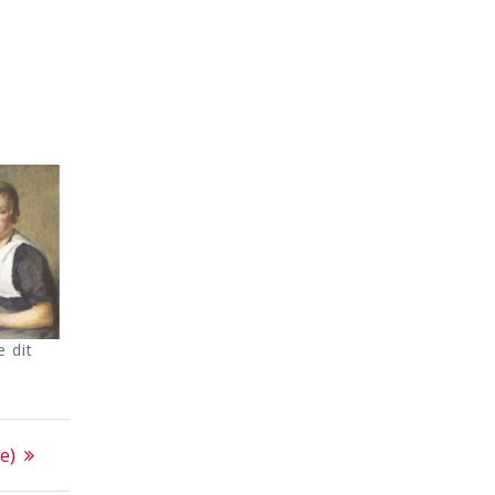
 dit
e)