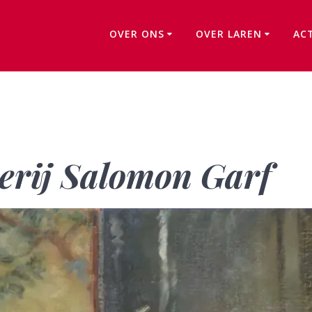
OVER ONS
OVER LAREN
AC
Reactie op schilderij Salomon Garf
derij Salomon Garf