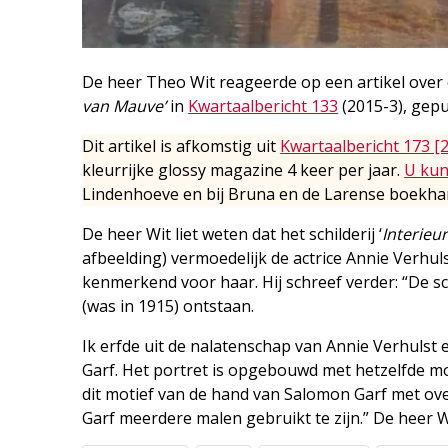
De heer Theo Wit reageerde op een artikel over 
van Mauve’
in
Kwartaalbericht 133
(2015-3), gepu
Dit artikel is afkomstig uit
Kwartaalbericht 173 [
kleurrijke glossy magazine 4 keer per jaar.
U kun
Lindenhoeve en bij Bruna en de Larense boekhan
De heer Wit liet weten dat het schilderij ‘
Interieu
afbeelding) vermoedelijk de actrice Annie Verhul
kenmerkend voor haar. Hij schreef verder: “De sc
(was in 1915) ontstaan.
Ik erfde uit de nalatenschap van Annie Verhulst 
Garf. Het portret is opgebouwd met hetzelfde motie
dit motief van de hand van Salomon Garf met overe
Garf meerdere malen gebruikt te zijn.” De heer 