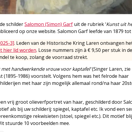
de schilder
Salomon (Simon) Garf
uit de rubriek ‘
Kunst uit h
bliceerd op onze website. Salomon Garf leefde van 1879 tot
2025-3]
. Leden van de Historische Kring Laren ontvangen he
t hier lid worden
. Losse nummers zijn à € 9,50 per stuk in d
del te koop, zolang de voorraad strekt.
r met handwerkende vrouw voor kaptafel’
(Singer Laren, zie
st (1895-1986) voorstelt. Volgens hem was het felrode haar
hilderijen met haar zijn mogelijk allemaal rond/na haar 20st
een vrij groot olieverfportret van haar, geschilderd door Sa
f als bij uw schilderij: spiegel, kaptafel etc. Ik vond een se
enkomstige rekwisieten (stoel, spiegel etc.). Dit motief bli
Wit stuurde 10 voorbeelden mee.