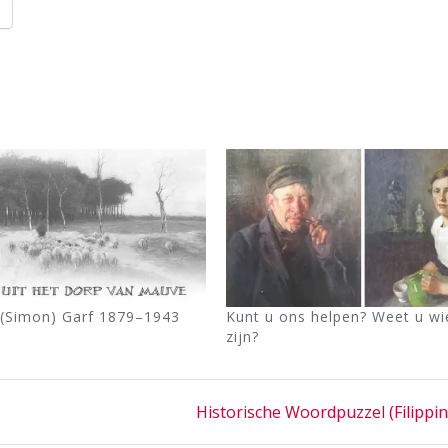
l
(Simon) Garf 1879–1943
Kunt u ons helpen? Weet u wie
zijn?
Next
Historische Woordpuzzel (Filippin
post: