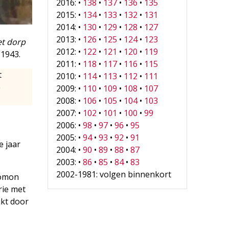
2016: •
138
•
137
•
136
•
135
2015: •
134
•
133
•
132
•
131
2014: •
130
•
129
•
128
•
127
2013: •
126
•
125
•
124
•
123
et dorp
2012: •
122
•
121
•
120
•
119
 1943.
2011: •
118
•
117
•
116
•
115
t
2010: •
114
•
113
•
112
•
111
e
2009: •
110
•
109
•
108
•
107
2008: •
106
•
105
•
104
•
103
2007: •
102
•
101
•
100
•
99
2006: •
98
•
97
•
96
•
95
2005: •
94
•
93
•
92
•
91
e jaar
2004: •
90
•
89
•
88
•
87
2003: •
86
•
85
•
84
•
83
2002-1981: volgen binnenkort
lomon
rie met
jkt door