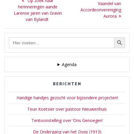
Previous
Op zoek naar
Next
Vaandel van
navigatie
post:
herinneringen aande
post:
Accordeonvereniging
Larense jaren van Gravin
Aurora
van Bylandt
Zoekknop
Zoek
naar:
Agenda
BERICHTEN
Handige handjes gezocht voor bijzondere projecten!
Teun Koetsier over pastoor Nieuwenhuis
Tentoonstelling over ‘Ons Genoegen’
De Ondergang van het Dorp (1913)