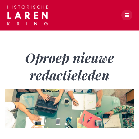
Skip
to
content
Oproep nieuwe redactieleden
Oproep nieuwe
redactieleden