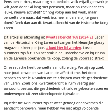
Pensioen in zicht, maar nog niet bedacht welk vrijwilligerswerk je
wilt gaan doen? Al lang met pensioen, maar op zoek naar een
leuke, nieuwe activiteit? Of nog volop aan het werk, maar
behoefte om naast dat werk iets heel anders erbij te gaan
doen? Denk dan aan dit Kwartaalbericht van de Historische Kring
Laren.
Dit artikel is afkomstig uit
Kwartaalbericht 168 [2024-2]
. Leden
van de Historische Kring Laren ontvangen het kleurrijke glossy
magazine 4 keer per jaar.
U kunt hier lid worden
. Losse
nummers zijn à € 9,50 per stuk in de Lindenhoeve en bij Bruna
en de Larense boekhandel te koop, zolang de voorraad strekt.
Onze redactie heeft behoefte aan uitbreiding. We zijn op zoek
naar (oud-)inwoners van Laren die affiniteit met het dorp
hebben en het leuk vinden om te schrijven over ‘de geschiedenis’
van Laren. Zoals ons Kwartaalbericht al ruim veertig jaar
aantoont, bestaat die geschiedenis uit talloze gebeurtenissen en
onderwerpen uit zeer uiteenlopende tijdvakken.
Bij ieder nieuw nummer zijn er weer genoeg onderwerpen die
aandacht behoeven, maar hebben we niet altijd voldoende