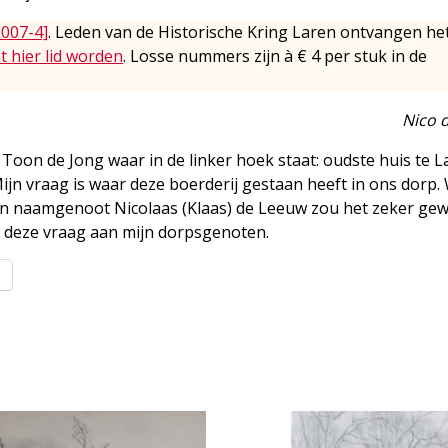
2007-4]
. Leden van de Historische Kring Laren ontvangen he
t hier lid worden
. Losse nummers zijn à € 4 per stuk in de
Nico 
 Toon de Jong waar in de linker hoek staat: oudste huis te L
Mijn vraag is waar deze boerderij gestaan heeft in ons dorp.
en naamgenoot Nicolaas (Klaas) de Leeuw zou het zeker ge
ar deze vraag aan mijn dorpsgenoten.
l