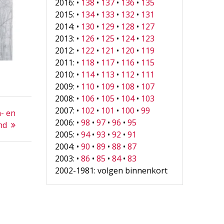
2016: •
138
•
137
•
136
•
135
2015: •
134
•
133
•
132
•
131
2014: •
130
•
129
•
128
•
127
2013: •
126
•
125
•
124
•
123
2012: •
122
•
121
•
120
•
119
2011: •
118
•
117
•
116
•
115
2010: •
114
•
113
•
112
•
111
2009: •
110
•
109
•
108
•
107
2008: •
106
•
105
•
104
•
103
2007: •
102
•
101
•
100
•
99
- en
2006: •
98
•
97
•
96
•
95
nd
2005: •
94
•
93
•
92
•
91
2004: •
90
•
89
•
88
•
87
2003: •
86
•
85
•
84
•
83
2002-1981: volgen binnenkort