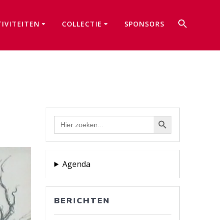
Zoek
TIVITEITEN
COLLECTIE
SPONSORS
naar:
Zoekkno
Zoekknop
Zoek
naar:
Agenda
BERICHTEN