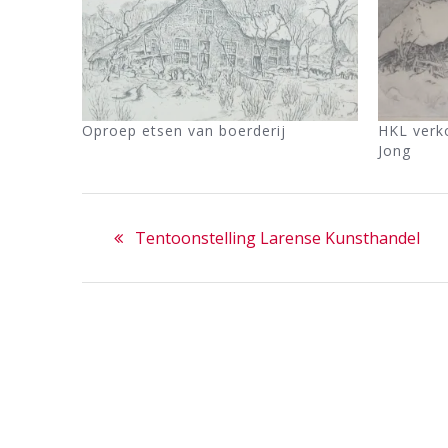
Oproep etsen van boerderij
HKL verk
Jong
Bericht
Previous
Tentoonstelling Larense Kunsthandel
navigatie
post: