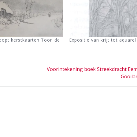
oopt kerstkaarten Toon de
Expositie van krijt tot aquarel
Next
Voorintekening boek Streekdracht Eem
post:
Gooila