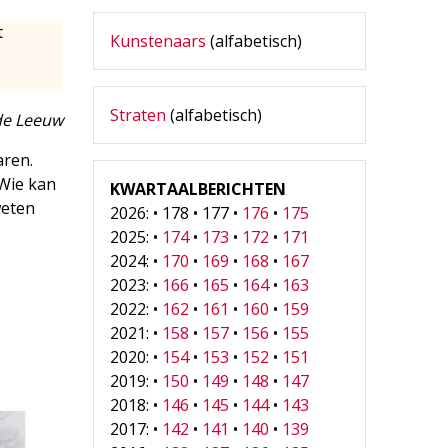
t
Kunstenaars
(alfabetisch)
Straten
(alfabetisch)
de Leeuw
aren.
 Wie kan
KWARTAALBERICHTEN
weten
2026: • 178 • 177 •
176
•
175
2025: •
174
•
173
•
172
•
171
2024: •
170
•
169
•
168
•
167
2023: •
166
•
165
•
164
•
163
2022: •
162
•
161
•
160
•
159
2021: •
158
•
157
•
156
•
155
2020: •
154
•
153
•
152
•
151
2019: •
150
•
149
•
148
•
147
2018: •
146
•
145
•
144
•
143
2017: •
142
•
141
•
140
•
139