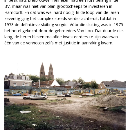
in bezit had. Bierbrouwer Heineken had een fors belang in de
BV, maar was niet van plan grootscheeps te investeren in
Hamdorff. En dat was wel hard nodig. In de loop van de jaren
zeventig ging het complex steeds verder achteruit, totdat in
1978 de definitieve sluiting volgde. Vóór die sluiting was in 1975
het hotel gekocht door de gebroeders Van Loo. Dat duurde niet
lang, de heren bleken malafide investeerders te zijn waarvan
één van de vennoten zelfs met justitie in aanraking kwam.