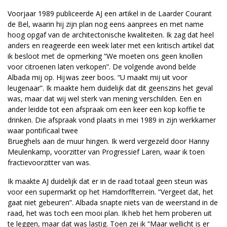
Voorjaar 1989 publiceerde AJ een artikel in de Laarder Courant
de Bel, waarin hij zijn plan nog eens aanprees en met name
hoog opgaf van de architectonische kwaliteiten. Ik zag dat heel
anders en reageerde een week later met een kritisch artikel dat
ik besloot met de opmerking “We moeten ons geen knollen
voor citroenen laten verkopen”. De volgende avond belde
Albada mij op. Hij was zeer boos. “U maakt mij uit voor
leugenaar”. Ik maakte hem duidelijk dat dit geenszins het geval
was, maar dat wij wel sterk van mening verschilden. Een en
ander leidde tot een afspraak om een keer een kop koffie te
drinken. Die afspraak vond plaats in mei 1989 in zijn werkkamer
waar pontificaal twee
Brueghels aan de muur hingen. Ik werd vergezeld door Hanny
Meulenkamp, voorzitter van Progressief Laren, waar ik toen
fractievoorzitter van was.
Ik maakte AJ duidelijk dat er in de raad totaal geen steun was
voor een supermarkt op het Hamdorffterrein. “Vergeet dat, het
gaat niet gebeuren”. Albada snapte niets van de weerstand in de
raad, het was toch een mooi plan. Ik heb het hem proberen uit
te leggen, maar dat was lastig. Toen zei ik “Maar wellicht is er