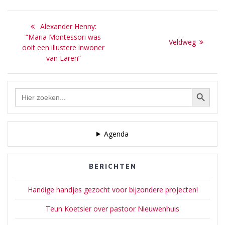
Bericht
Previous
Alexander Henny:
navigatie
post:
“Maria Montessori was
Next
Veldweg
ooit een illustere inwoner
post:
van Laren”
Zoekknop
Zoek
naar:
Agenda
BERICHTEN
Handige handjes gezocht voor bijzondere projecten!
Teun Koetsier over pastoor Nieuwenhuis