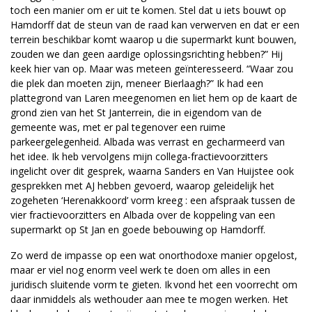
toch een manier om er uit te komen. Stel dat u iets bouwt op
Hamdorff dat de steun van de raad kan verwerven en dat er een
terrein beschikbar komt waarop u die supermarkt kunt bouwen,
zouden we dan geen aardige oplossingsrichting hebben?” Hij
keek hier van op. Maar was meteen geïnteresseerd. “Waar zou
die plek dan moeten zijn, meneer Bierlaagh?” Ik had een
plattegrond van Laren meegenomen en liet hem op de kaart de
grond zien van het St Janterrein, die in eigendom van de
gemeente was, met er pal tegenover een ruime
parkeergelegenheid. Albada was verrast en gecharmeerd van
het idee. Ik heb vervolgens mijn collega-fractievoorzitters
ingelicht over dit gesprek, waarna Sanders en Van Huijstee ook
gesprekken met AJ hebben gevoerd, waarop geleidelijk het
zogeheten ‘Herenakkoord’ vorm kreeg : een afspraak tussen de
vier fractievoorzitters en Albada over de koppeling van een
supermarkt op St Jan en goede bebouwing op Hamdorff.
Zo werd de impasse op een wat onorthodoxe manier opgelost,
maar er viel nog enorm veel werk te doen om alles in een
juridisch sluitende vorm te gieten. Ik vond het een voorrecht om
daar inmiddels als wethouder aan mee te mogen werken. Het