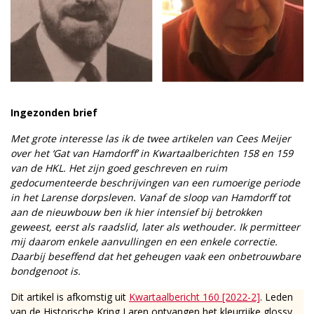
Ingezonden brief
Met grote interesse las ik de twee artikelen van Cees Meijer
over het ‘Gat van Hamdorff’ in Kwartaalberichten 158 en 159
van de HKL. Het zijn goed geschreven en ruim
gedocumenteerde beschrijvingen van een rumoerige periode
in het Larense dorpsleven. Vanaf de sloop van Hamdorff tot
aan de nieuwbouw ben ik hier intensief bij betrokken
geweest, eerst als raadslid, later als wethouder. Ik permitteer
mij daarom enkele aanvullingen en een enkele correctie.
Daarbij beseffend dat het geheugen vaak een onbetrouwbare
bondgenoot is.
Dit artikel is afkomstig uit
Kwartaalbericht 160 [2022-2]
. Leden
van de Historische Kring Laren ontvangen het kleurrijke glossy