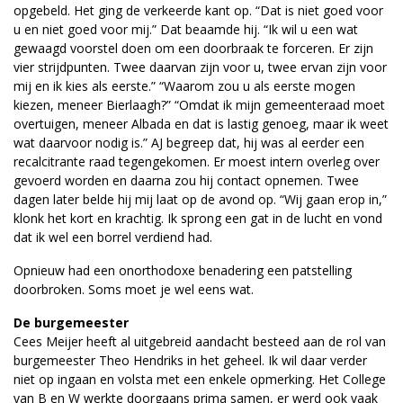
opgebeld. Het ging de verkeerde kant op. “Dat is niet goed voor
u en niet goed voor mij.” Dat beaamde hij. “Ik wil u een wat
gewaagd voorstel doen om een doorbraak te forceren. Er zijn
vier strijdpunten. Twee daarvan zijn voor u, twee ervan zijn voor
mij en ik kies als eerste.” “Waarom zou u als eerste mogen
kiezen, meneer Bierlaagh?” “Omdat ik mijn gemeenteraad moet
overtuigen, meneer Albada en dat is lastig genoeg, maar ik weet
wat daarvoor nodig is.” AJ begreep dat, hij was al eerder een
recalcitrante raad tegengekomen. Er moest intern overleg over
gevoerd worden en daarna zou hij contact opnemen. Twee
dagen later belde hij mij laat op de avond op. “Wij gaan erop in,”
klonk het kort en krachtig. Ik sprong een gat in de lucht en vond
dat ik wel een borrel verdiend had.
Opnieuw had een onorthodoxe benadering een patstelling
doorbroken. Soms moet je wel eens wat.
De burgemeester
Cees Meijer heeft al uitgebreid aandacht besteed aan de rol van
burgemeester Theo Hendriks in het geheel. Ik wil daar verder
niet op ingaan en volsta met een enkele opmerking. Het College
van B en W werkte doorgaans prima samen, er werd ook vaak