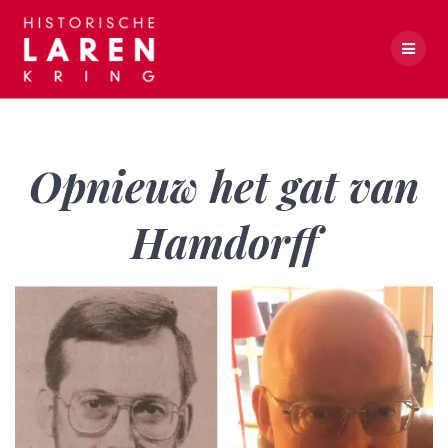
Skip
to
content
Opnieuw het gat van Hamdorff
Opnieuw het gat van
Hamdorff