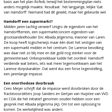
basis aan het plan-Rofedi, terwijl het bestemmingsplan niets
anders mogelijk maakte. Resultaat : het langjarige, lelijke ‘Gat
van Hamdorff’. Niemand had dit gewild, maar het gebeurde wel.
Hamdorff een supermarkt?
Midden jaren tachtig verwierf Unigro de eigendom van het
Hamdorffterrein, een supermarktconcern eigendom van
grootaandeelhouder Eric Albada Jelgersma, inwoner van Laren.
De koop heeft logischerwijs maar één doel: het vestigen van
een supermarkt midden in het centrum. De Larense bevolking
was daar niet zo blij mee en dat gold nog sterker voor de
gemeenteraad. Onbespreekbaar luidde het oordeel. Hamdorff
verdiende wat beters, iets wat meer tegemoetkwam aan het
Larense dorpskarakter. Dat werd dus een forse tegenstelling,
een jarenlange impasse.
Een onorthodoxe doorbraak
Cees Meijer schrijft dat de impasse werd doorbroken door de
fractievoorziitters Joop Sanders en Gertjan van Huijstee van VVD
en CDA die het initiatief genomen zouden hebben voor een
gesprek met Albada Jelgersma (AJ). Om tot een oplossing te
komen. De werkelijkheid was anders