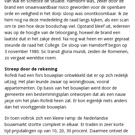
van wal en schetste de situatie. Hamdorff was, zeker door de
brand een onaanvaardbaar risico geworden voor de openbare
orde en veiligheid in het dorp: sloop was onontkoombaar. Ik zie
hem nog na deze mededeling de raad langs kijken, als een scan
om te zien hoe deze boodschap viel. Opstand bleef uit, iedereen
was op de hoogte van de teloorgang, hoewel de brand een
laatste duit in het zakje deed. Na nog wat heen en weer gepraat
steunde de raad het College. De sloop van Hamdorff begon op
3 november 1980. Sic transit gloria mundi, zeiden de Romeinen,
zo vergaat wereldse roem.
Streep door de rekening
Rofedi had een fors bouwplan ontwikkeld dat er op zich redelijk
uitzag. Het plan leunde zwaar op woningbouw, vooral
appartementen. Op basis van het bouwplan werd door de
gemeente een bestemmingsplan ontworpen dat als een nauw
jasje om het plan-Rofedi heen zat. Er kon eigenlijk niets anders
dan het voorliggende bouwplan.
En toen voltrok zich een kleine ramp: de Nederlandse
bouwmarkt stortte compleet in elkaar. Er traden in zeer korte
tijd prijsdalingen op van 10, 20, 30 procent. Daarmee ontviel de