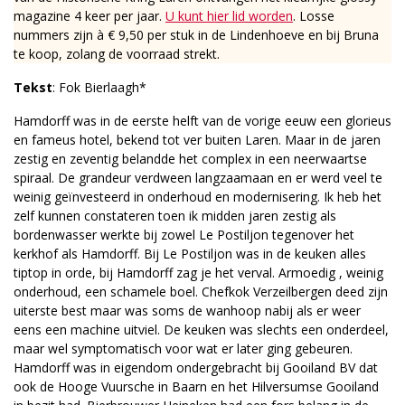
magazine 4 keer per jaar.
U kunt hier lid worden
. Losse
nummers zijn à € 9,50 per stuk in de Lindenhoeve en bij Bruna
te koop, zolang de voorraad strekt.
Tekst
: Fok Bierlaagh*
Hamdorff was in de eerste helft van de vorige eeuw een glorieus
en fameus hotel, bekend tot ver buiten Laren. Maar in de jaren
zestig en zeventig belandde het complex in een neerwaartse
spiraal. De grandeur verdween langzaamaan en er werd veel te
weinig geïnvesteerd in onderhoud en modernisering. Ik heb het
zelf kunnen constateren toen ik midden jaren zestig als
bordenwasser werkte bij zowel Le Postiljon tegenover het
kerkhof als Hamdorff. Bij Le Postiljon was in de keuken alles
tiptop in orde, bij Hamdorff zag je het verval. Armoedig , weinig
onderhoud, een schamele boel. Chefkok Verzeilbergen deed zijn
uiterste best maar was soms de wanhoop nabij als er weer
eens een machine uitviel. De keuken was slechts een onderdeel,
maar wel symptomatisch voor wat er later ging gebeuren.
Hamdorff was in eigendom ondergebracht bij Gooiland BV dat
ook de Hooge Vuursche in Baarn en het Hilversumse Gooiland