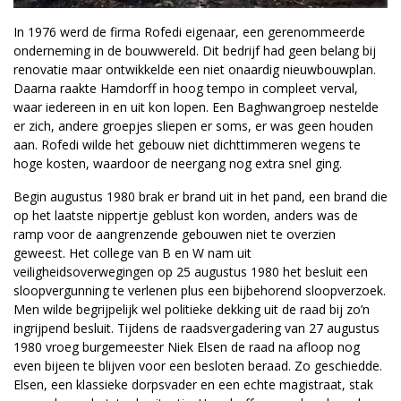
In 1976 werd de firma Rofedi eigenaar, een gerenommeerde
onderneming in de bouwwereld. Dit bedrijf had geen belang bij
renovatie maar ontwikkelde een niet onaardig nieuwbouwplan.
Daarna raakte Hamdorff in hoog tempo in compleet verval,
waar iedereen in en uit kon lopen. Een Baghwangroep nestelde
er zich, andere groepjes sliepen er soms, er was geen houden
aan. Rofedi wilde het gebouw niet dichttimmeren wegens te
hoge kosten, waardoor de neergang nog extra snel ging.
Begin augustus 1980 brak er brand uit in het pand, een brand die
op het laatste nippertje geblust kon worden, anders was de
ramp voor de aangrenzende gebouwen niet te overzien
geweest. Het college van B en W nam uit
veiligheidsoverwegingen op 25 augustus 1980 het besluit een
sloopvergunning te verlenen plus een bijbehorend sloopverzoek.
Men wilde begrijpelijk wel politieke dekking uit de raad bij zo’n
ingrijpend besluit. Tijdens de raadsvergadering van 27 augustus
1980 vroeg burgemeester Niek Elsen de raad na afloop nog
even bijeen te blijven voor een besloten beraad. Zo geschiedde.
Elsen, een klassieke dorpsvader en een echte magistraat, stak