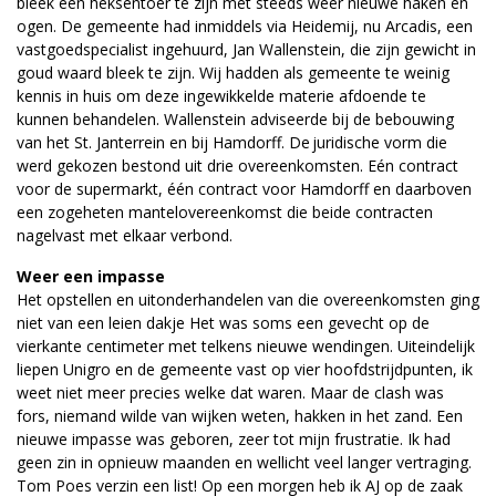
bleek een heksentoer te zijn met steeds weer nieuwe haken en
ogen. De gemeente had inmiddels via Heidemij, nu Arcadis, een
vastgoedspecialist ingehuurd, Jan Wallenstein, die zijn gewicht in
goud waard bleek te zijn. Wij hadden als gemeente te weinig
kennis in huis om deze ingewikkelde materie afdoende te
kunnen behandelen. Wallenstein adviseerde bij de bebouwing
van het St. Janterrein en bij Hamdorff. De juridische vorm die
werd gekozen bestond uit drie overeenkomsten. Eén contract
voor de supermarkt, één contract voor Hamdorff en daarboven
een zogeheten mantelovereenkomst die beide contracten
nagelvast met elkaar verbond.
Weer een impasse
Het opstellen en uitonderhandelen van die overeenkomsten ging
niet van een leien dakje Het was soms een gevecht op de
vierkante centimeter met telkens nieuwe wendingen. Uiteindelijk
liepen Unigro en de gemeente vast op vier hoofdstrijdpunten, ik
weet niet meer precies welke dat waren. Maar de clash was
fors, niemand wilde van wijken weten, hakken in het zand. Een
nieuwe impasse was geboren, zeer tot mijn frustratie. Ik had
geen zin in opnieuw maanden en wellicht veel langer vertraging.
Tom Poes verzin een list! Op een morgen heb ik AJ op de zaak