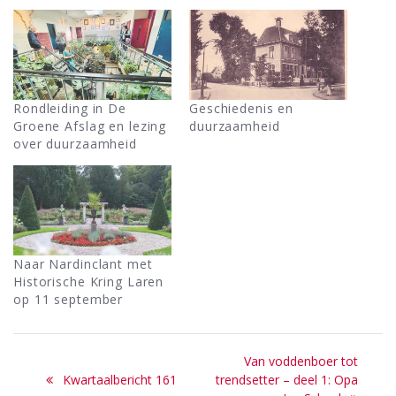
Rondleiding in De
Geschiedenis en
Groene Afslag en lezing
duurzaamheid
over duurzaamheid
Naar Nardinclant met
Historische Kring Laren
op 11 september
Bericht
Next
Van voddenboer tot
navigatie
Previous
post:
Kwartaalbericht 161
trendsetter – deel 1: Opa