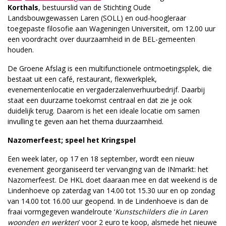
Korthals
, bestuurslid van de Stichting Oude
Landsbouwgewassen Laren (SOLL) en oud-hoogleraar
toegepaste filosofie aan Wageningen Universiteit, om 12.00 uur
een voordracht over duurzaamheid in de BEL-gemeenten
houden.
De Groene Afslag is een multifunctionele ontmoetingsplek, die
bestaat uit een café, restaurant, flexwerkplek,
evenementenlocatie en vergaderzalenverhuurbedrijf. Daarbij
staat een duurzame toekomst centraal en dat zie je ook
duidelijk terug. Daarom is het een ideale locatie om samen
invulling te geven aan het thema duurzaamheid.
Nazomerfeest; speel het Kringspel
Een week later, op 17 en 18 september, wordt een nieuw
evenement georganiseerd ter vervanging van de INmarkt: het
Nazomerfeest. De HKL doet daaraan mee en dat weekend is de
Lindenhoeve op zaterdag van 14.00 tot 15.30 uur en op zondag
van 14.00 tot 16.00 uur geopend. In de Lindenhoeve is dan de
fraai vormgegeven wandelroute ‘
Kunstschilders die in Laren
woonden en werkten
’ voor 2 euro te koop, alsmede het nieuwe