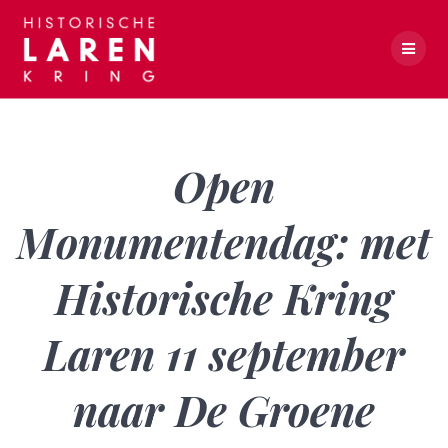
Skip
to
content
Open Monumentendag: met Historische Kring Laren 11 september naar De Groene Afslag
Open
Monumentendag: met
Historische Kring
Laren 11 september
naar De Groene