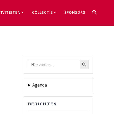
Zoek
TIVITEITEN
COLLECTIE
SPONSORS
naar:
Zoekkno
Zoekknop
Zoek
naar:
Agenda
BERICHTEN