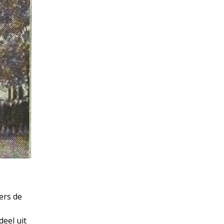
ers de
eel uit