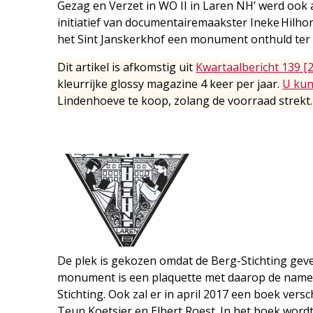
Gezag en Verzet in WO II in Laren NH’ werd ook 
initiatief van documentairemaakster Ineke Hilho
het Sint Janskerkhof een monument onthuld ter 
Dit artikel is afkomstig uit
Kwartaalbericht 139 [
kleurrijke glossy magazine 4 keer per jaar.
U kun
Lindenhoeve te koop, zolang de voorraad strekt.
De plek is gekozen omdat de Berg-Stichting geve
monument is een plaquette met daarop de name
Stichting. Ook zal er in april 2017 een boek versc
Teun Koetsier en Elbert Roest. In het boek word