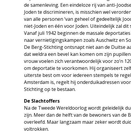
de samenleving. Een eindeloze rij van anti-Jood
Joden te discrimineren, is misschien wel verorde
van alle personen ‘van geheel of gedeeltelijk Jo
niet-Joden en één voor Joden. Uiteindelijk zal di
Vanaf juli 1942 beginnen de massale deportatie
naar vernietigingskampen zoals Auschwitz en So
De Berg-Stichting ontsnapt niet aan de Duitse aa
dat weldra een bevel kan komen om zijn pupille
vrouw voelen zich verantwoordelijk voor zo’n 120
om deportatie te voorkomen. Hij organiseert zel
uiterste best om voor iedereen stempels te regele
Amsterdam is, regelt hij onderduikadressen voor 
Stichting op te bestaan.
De Slachtoffers
Na de Tweede Wereldoorlog wordt geleidelijk dui
zijn. Meer dan de helft van de bewoners van de 
overleefd. Maar langzaam maar zeker wordt duidel
voltrokken.