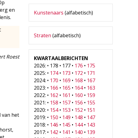
Op
Berg en
Kunstenaars
(alfabetisch)
enis.
t
Straten
(alfabetisch)
ert Roest
KWARTAALBERICHTEN
2026: • 178 • 177 •
176
•
175
2025: •
174
•
173
•
172
•
171
2024: •
170
•
169
•
168
•
167
2023: •
166
•
165
•
164
•
163
2022: •
162
•
161
•
160
•
159
2021: •
158
•
157
•
156
•
155
2020: •
154
•
153
•
152
•
151
l van het
2019: •
150
•
149
•
148
•
147
-
2018: •
146
•
145
•
144
•
143
horst,
2017: •
142
•
141
•
140
•
139
et