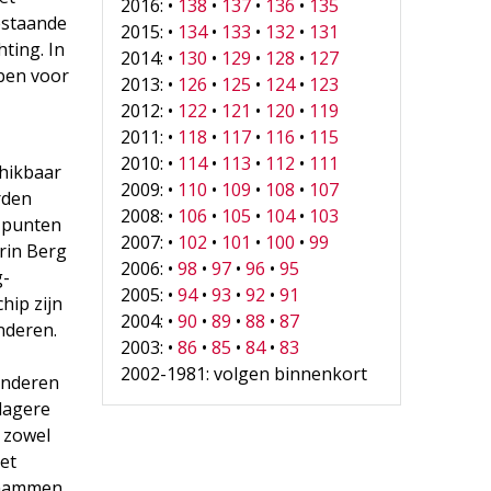
2016: •
138
•
137
•
136
•
135
bestaande
2015: •
134
•
133
•
132
•
131
ting. In
2014: •
130
•
129
•
128
•
127
bben voor
2013: •
126
•
125
•
124
•
123
2012: •
122
•
121
•
120
•
119
2011: •
118
•
117
•
116
•
115
2010: •
114
•
113
•
112
•
111
chikbaar
2009: •
110
•
109
•
108
•
107
rden
2008: •
106
•
105
•
104
•
103
e punten
2007: •
102
•
101
•
100
•
99
arin Berg
2006: •
98
•
97
•
96
•
95
g-
2005: •
94
•
93
•
92
•
91
hip zijn
2004: •
90
•
89
•
88
•
87
nderen.
2003: •
86
•
85
•
84
•
83
2002-1981: volgen binnenkort
inderen
 lagere
 zowel
et
rhammen