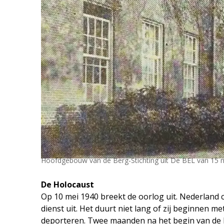
Hoofdgebouw van de Berg-Stichting uit De BEL van 15 
De Holocaust
Op 10 mei 1940 breekt de oorlog uit. Nederland c
dienst uit. Het duurt niet lang of zij beginnen m
deporteren. Twee maanden na het begin van de b