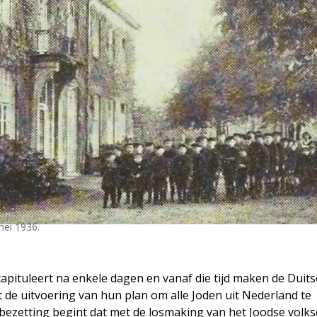
mei 1936.
apituleert na enkele dagen en vanaf die tijd maken de Duits
et de uitvoering van hun plan om alle Joden uit Nederland te
ezetting begint dat met de losmaking van het Joodse volksd