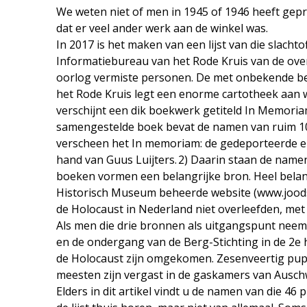
We weten niet of men in 1945 of 1946 heeft gepr
dat er veel ander werk aan de winkel was.
In 2017 is het maken van een lijst van die slacht
Informatiebureau van het Rode Kruis van de ove
oorlog vermiste personen. De met onbekende b
het Rode Kruis legt een enorme cartotheek aan w
verschijnt een dik boekwerk getiteld In Memoria
samengestelde boek bevat de namen van ruim 100
verscheen het In memoriam: de gedeporteerde e
hand van Guus Luijters. 2) Daarin staan de name
boeken vormen een belangrijke bron. Heel belang
Historisch Museum beheerde website (www.joods
de Holocaust in Nederland niet overleefden, met
Als men die drie bronnen als uitgangspunt neemt,
en de ondergang van de Berg-Stichting in de 2e
de Holocaust zijn omgekomen. Zesenveertig pupill
meesten zijn vergast in de gaskamers van Auschw
Elders in dit artikel vindt u de namen van die 46 