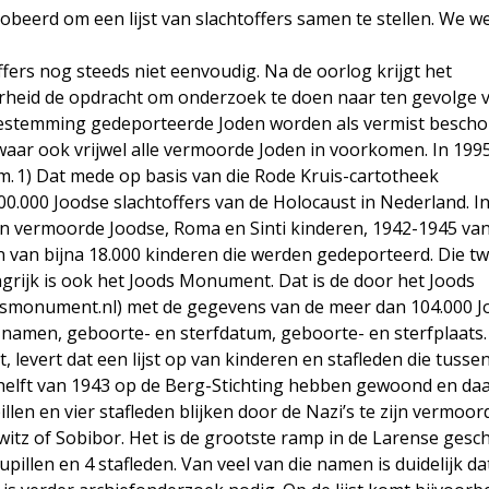
obeerd om een lijst van slachtoffers samen te stellen. We w
offers nog steeds niet eenvoudig. Na de oorlog krijgt het
rheid de opdracht om onderzoek te doen naar ten gevolge 
estemming gedeporteerde Joden worden als vermist besch
aar ook vrijwel alle vermoorde Joden in voorkomen. In 199
m. 1) Dat mede op basis van die Rode Kruis-cartotheek
.000 Joodse slachtoffers van de Holocaust in Nederland. I
n vermoorde Joodse, Roma en Sinti kinderen, 1942-1945 va
n van bijna 18.000 kinderen die werden gedeporteerd. Die t
rijk is ook het Joods Monument. Dat is de door het Joods
monument.nl) met de gegevens van de meer dan 104.000 Jo
 namen, geboorte- en sterfdatum, geboorte- en sterfplaats.
 levert dat een lijst op van kinderen en stafleden die tusse
 helft van 1943 op de Berg-Stichting hebben gewoond en daa
en en vier stafleden blijken door de Nazi’s te zijn vermoor
itz of Sobibor. Het is de grootste ramp in de Larense gesch
pupillen en 4 stafleden. Van veel van die namen is duidelijk da