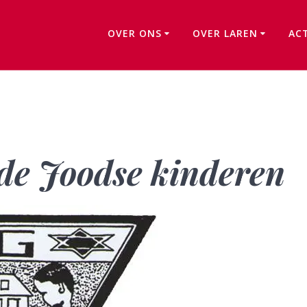
OVER ONS
OVER LAREN
AC
Monument voor de Joodse kinderen
de Joodse kinderen