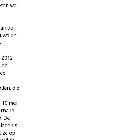
eten wel
van de
ouwd en
5
n 2012
n de
wee
den, die
n 10 mei
rna in
d. De
iedenis.
t ze op