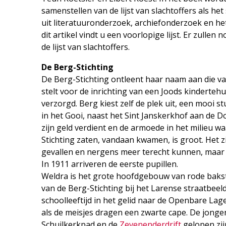
samenstellen van de lijst van slachtoffers als he
uit literatuuronderzoek, archiefonderzoek en he
dit artikel vindt u een voorlopige lijst. Er zul
de lijst van slachtoffers.
De Berg-Stichting
De Berg-Stichting ontleent haar naam aan die va
stelt voor de inrichting van een Joods kinderte
verzorgd. Berg kiest zelf de plek uit, een mooi
in het Gooi, naast het Sint Janskerkhof aan de
zijn geld verdient en de armoede in het milieu w
Stichting zaten, vandaan kwamen, is groot. Het zi
gevallen en nergens meer terecht kunnen, maar 
In 1911 arriveren de eerste pupillen.
Weldra is het grote hoofdgebouw van rode baks
van de Berg-Stichting bij het Larense straatbeel
schoolleeftijd in het gelid naar de Openbare Lag
als de meisjes dragen een zwarte cape. De jongen
Schuilkerkpad en de
Zevenenderdrift
gelopen zi