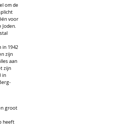
gel om de
plicht
 één voor
e Joden.
stal
h in 1942
n zijn
lles aan
 zijn
 in
Berg-
en groot
p heeft