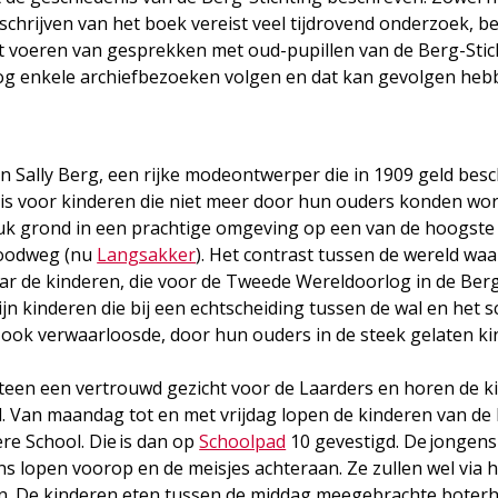
t schrijven van het boek vereist veel tijdrovend onderzoek, 
t voeren van gesprekken met oud-pupillen van de Berg-Stich
len nog enkele archiefbezoeken volgen en dat kan gevolgen he
n Sally Berg, een rijke modeontwerper die in 1909 geld bes
huis voor kinderen die niet meer door hun ouders konden wo
 stuk grond in een prachtige omgeving op een van de hoogst
 Doodweg (nu
Langsakker
). Het contrast tussen de wereld wa
aar de kinderen, die voor de Tweede Wereldoorlog in de Ber
jn kinderen die bij een echtscheiding tussen de wal en het sc
ook verwaarloosde, door hun ouders in de steek gelaten ki
teen een vertrouwd gezicht voor de Laarders en horen de k
d. Van maandag tot en met vrijdag lopen de kinderen van de
ere School. Die is dan op
Schoolpad
10 gevestigd. De jongens
s lopen voorop en de meisjes achteraan. Ze zullen wel via h
jn. De kinderen eten tussen de middag meegebrachte bote