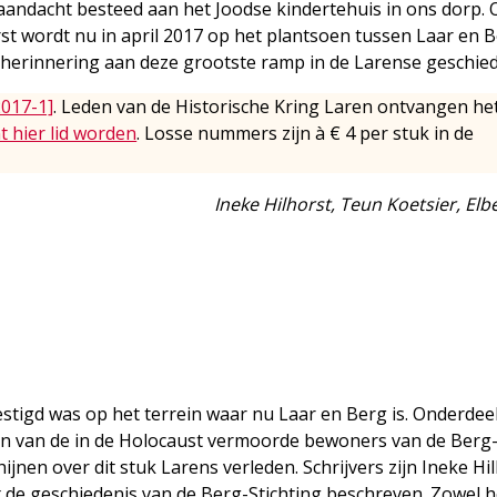
aandacht besteed aan het Joodse kindertehuis in ons dorp. 
rst wordt nu in april 2017 op het plantsoen tussen Laar en 
herinnering aan deze grootste ramp in de Larense geschied
2017-1]
. Leden van de Historische Kring Laren ontvangen he
t hier lid worden
. Losse nummers zijn à € 4 per stuk in de
Ineke Hilhorst, Teun Koetsier, Elb
stigd was op het terrein waar nu Laar en Berg is. Onderdee
n van de in de Holocaust vermoorde bewoners van de Berg
hijnen over dit stuk Larens verleden. Schrijvers zijn Ineke Hil
t de geschiedenis van de Berg-Stichting beschreven. Zowel h