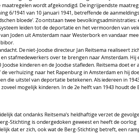
se maatregelen wordt afgekondigd. De ingrijpendste maatre
ning 6/1941 van 10 januari 1941, betreffende de aanmeldings
odschen bloede’. Zo ontstaan twee bevolkingsadministraties:
t systeem leiden tot de deportatie en het vermoorden van vel
s van Joden uit Amsterdam naar Westerbork en vandaar mee
bibor.
ndacht. De niet-Joodse directeur Jan Reitsema realiseert zic
n en stafmedewerkers over te brengen naar Amsterdam. Hij e
 Joodse kinderen en de Joodse stafleden. Reitsema doet er a
f de verhuizing naar het Rapenburg in Amsterdam en hij doet
n die uitstel van deportatie betekenen. Als iedereen in 1943
zoveel mogelijk kinderen. In de 2e helft van 1943 houdt de 
delijk dat ondanks Reitsema’s heldhaftige verzet de gevolg
Berg-Stichting is ondergedoken geweest en heeft de oorlog
ijk dat er zich, ook wat de Berg-Stichting betreft, een ram