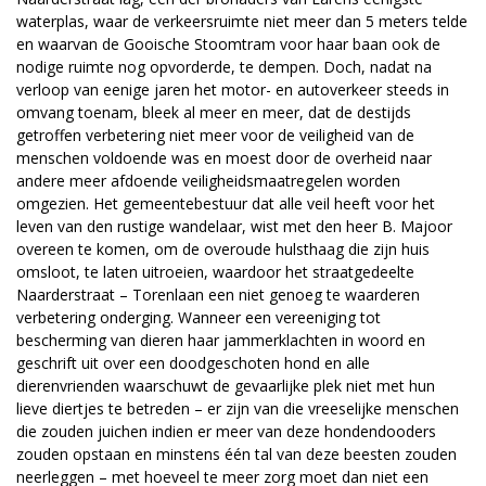
waterplas, waar de verkeersruimte niet meer dan 5 meters telde
en waarvan de Gooische Stoomtram voor haar baan ook de
nodige ruimte nog opvorderde, te dempen. Doch, nadat na
verloop van eenige jaren het motor- en autoverkeer steeds in
omvang toenam, bleek al meer en meer, dat de destijds
getroffen verbetering niet meer voor de veiligheid van de
menschen voldoende was en moest door de overheid naar
andere meer afdoende veiligheidsmaatregelen worden
omgezien. Het gemeentebestuur dat alle veil heeft voor het
leven van den rustige wandelaar, wist met den heer B. Majoor
overeen te komen, om de overoude hulsthaag die zijn huis
omsloot, te laten uitroeien, waardoor het straatgedeelte
Naarderstraat – Torenlaan een niet genoeg te waarderen
verbetering onderging. Wanneer een vereeniging tot
bescherming van dieren haar jammerklachten in woord en
geschrift uit over een doodgeschoten hond en alle
dierenvrienden waarschuwt de gevaarlijke plek niet met hun
lieve diertjes te betreden – er zijn van die vreeselijke menschen
die zouden juichen indien er meer van deze hondendooders
zouden opstaan en minstens één tal van deze beesten zouden
neerleggen – met hoeveel te meer zorg moet dan niet een