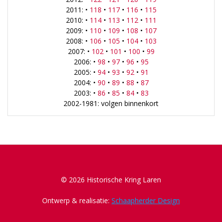
2011: •
118
•
117
•
116
•
115
2010: •
114
•
113
•
112
•
111
2009: •
110
•
109
•
108
•
107
2008: •
106
•
105
•
104
•
103
2007: •
102
•
101
•
100
•
99
2006: •
98
•
97
•
96
•
95
2005: •
94
•
93
•
92
•
91
2004: •
90
•
89
•
88
•
87
2003: •
86
•
85
•
84
•
83
2002-1981: volgen binnenkort
© 2026 Historische Kring Laren
Ontwerp & realisatie:
Schaapherder Design