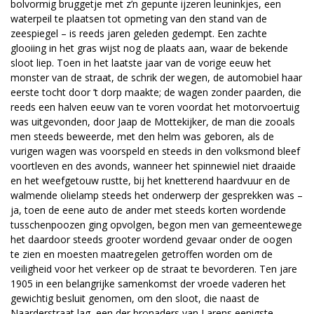
bolvormig bruggetje met z’n gepunte ijzeren leuninkjes, een
waterpeil te plaatsen tot opmeting van den stand van de
zeespiegel – is reeds jaren geleden gedempt. Een zachte
glooiing in het gras wijst nog de plaats aan, waar de bekende
sloot liep. Toen in het laatste jaar van de vorige eeuw het
monster van de straat, de schrik der wegen, de automobiel haar
eerste tocht door ’t dorp maakte; de wagen zonder paarden, die
reeds een halven eeuw van te voren voordat het motorvoertuig
was uitgevonden, door Jaap de Mottekijker, de man die zooals
men steeds beweerde, met den helm was geboren, als de
vurigen wagen was voorspeld en steeds in den volksmond bleef
voortleven en des avonds, wanneer het spinnewiel niet draaide
en het weefgetouw rustte, bij het knetterend haardvuur en de
walmende olielamp steeds het onderwerp der gesprekken was –
ja, toen de eene auto de ander met steeds korten wordende
tusschenpoozen ging opvolgen, begon men van gemeentewege
het daardoor steeds grooter wordend gevaar onder de oogen
te zien en moesten maatregelen getroffen worden om de
veiligheid voor het verkeer op de straat te bevorderen. Ten jare
1905 in een belangrijke samenkomst der vroede vaderen het
gewichtig besluit genomen, om den sloot, die naast de
Naarderstraat lag, een der bronaders van Larens eenigste