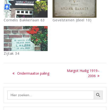
Cornelis Bakkerlaan 63
Gevelstenen (deel 10)
Zijtak 34
Bericht
Next
Margot Hudig 1919–
Previous
Ondermaatse paling
navigatie
post:
2006
post:
Zoekknop
Zoek
naar: