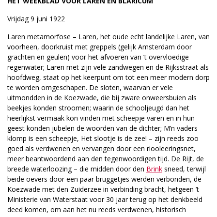
HET WEEKBLAD VOOR LAREN EN BLARICUM
Vrijdag 9 juni 1922
Laren metamorfose – Laren, het oude echt landelijke Laren, van
voorheen, doorkruist met greppels (gelijk Amsterdam door
grachten en geulen) voor het afvoeren van ’t overvloedige
regenwater; Laren met zijn vele zandwegen en de Rijksstraat als
hoofdweg, staat op het keerpunt om tot een meer modern dorp
te worden omgeschapen. De sloten, waarvan er vele
uitmondden in de Koezwade, die bij zware onweersbuien als
beekjes konden stroomen; waarin de schooljeugd dan het
heerlijkst vermaak kon vinden met scheepje varen en in hun
geest konden jubelen de woorden van de dichter; M’n vaders
klomp is een scheepje, Het slootje is de zee! – zijn reeds zoo
goed als verdwenen en vervangen door een riooleeringsnet,
meer beantwoordend aan den tegenwoordigen tijd. De Rijt, de
breede waterloozing – die midden door den
Brink
sneed, terwijl
beide oevers door een paar bruggetjes werden verbonden, de
Koezwade met den Zuiderzee in verbinding bracht, hetgeen ’t
Ministerie van Waterstaat voor 30 jaar terug op het denkbeeld
deed komen, om aan het nu reeds verdwenen, historisch