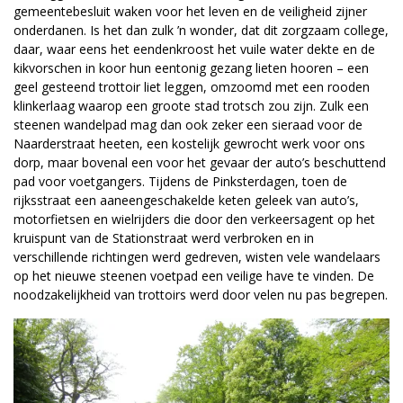
gemeentebesluit waken voor het leven en de veiligheid zijner
onderdanen. Is het dan zulk ’n wonder, dat dit zorgzaam college,
daar, waar eens het eendenkroost het vuile water dekte en de
kikvorschen in koor hun eentonig gezang lieten hooren – een
geel gesteend trottoir liet leggen, omzoomd met een rooden
klinkerlaag waarop een groote stad trotsch zou zijn. Zulk een
steenen wandelpad mag dan ook zeker een sieraad voor de
Naarderstraat heeten, een kostelijk gewrocht werk voor ons
dorp, maar bovenal een voor het gevaar der auto’s beschuttend
pad voor voetgangers. Tijdens de Pinksterdagen, toen de
rijksstraat een aaneengeschakelde keten geleek van auto’s,
motorfietsen en wielrijders die door den verkeersagent op het
kruispunt van de Stationstraat werd verbroken en in
verschillende richtingen werd gedreven, wisten vele wandelaars
op het nieuwe steenen voetpad een veilige have te vinden. De
noodzakelijkheid van trottoirs werd door velen nu pas begrepen.