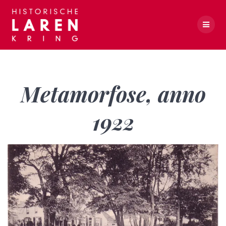
Skip
to
content
Metamorfose, anno 1922
Metamorfose, anno
1922