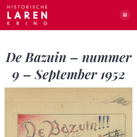
Skip
to
content
De Bazuin – nummer 9 – September 1952
De Bazuin – nummer
9 – September 1952