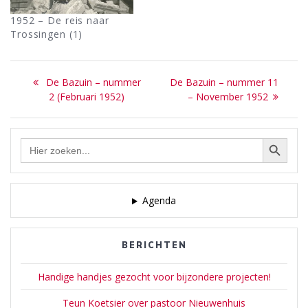
1952 – De reis naar
Trossingen (1)
Bericht
Previous
Next
De Bazuin – nummer
De Bazuin – nummer 11
navigatie
post:
post:
2 (Februari 1952)
– November 1952
Zoekknop
Zoek
naar:
Agenda
BERICHTEN
Handige handjes gezocht voor bijzondere projecten!
Teun Koetsier over pastoor Nieuwenhuis