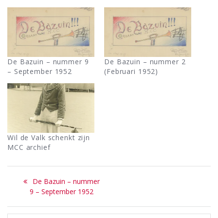
De Bazuin – nummer 9
De Bazuin – nummer 2
– September 1952
(Februari 1952)
Wil de Valk schenkt zijn
MCC archief
Bericht
Previous
De Bazuin – nummer
navigatie
post:
9 – September 1952