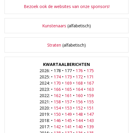
Bezoek ook de websites van onze sponsors!
Kunstenaars
(alfabetisch)
Straten
(alfabetisch)
KWARTAALBERICHTEN
2026: • 178 • 177 •
176
•
175
2025: •
174
•
173
•
172
•
171
2024: •
170
•
169
•
168
•
167
2023: •
166
•
165
•
164
•
163
2022: •
162
•
161
•
160
•
159
2021: •
158
•
157
•
156
•
155
2020: •
154
•
153
•
152
•
151
2019: •
150
•
149
•
148
•
147
2018: •
146
•
145
•
144
•
143
2017: •
142
•
141
•
140
•
139
2016: •
138
•
137
•
136
•
135