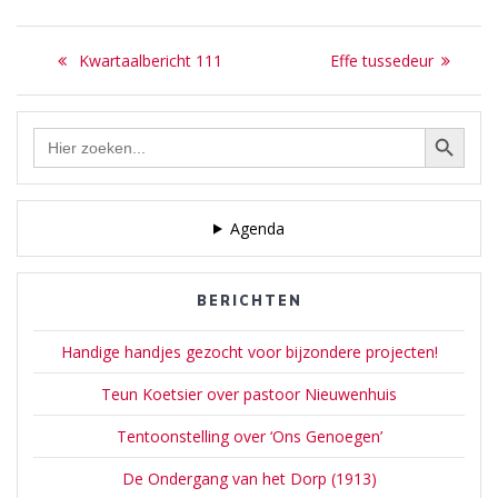
Bericht
Previous
Next
Kwartaalbericht 111
Effe tussedeur
navigatie
post:
post:
Zoekknop
Zoek
naar:
Agenda
BERICHTEN
Handige handjes gezocht voor bijzondere projecten!
Teun Koetsier over pastoor Nieuwenhuis
Tentoonstelling over ‘Ons Genoegen’
De Ondergang van het Dorp (1913)