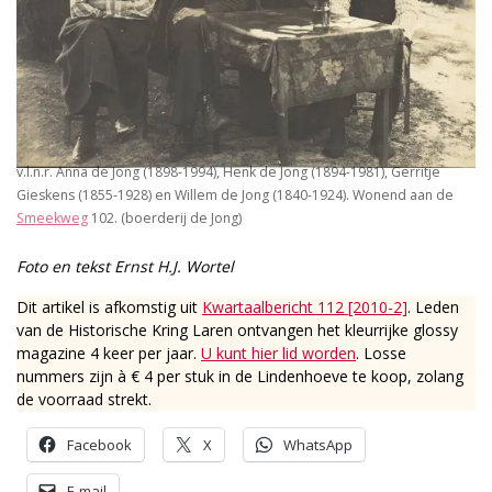
v.l.n.r. Anna de Jong (1898-1994), Henk de Jong (1894-1981), Gerritje
Gieskens (1855-1928) en Willem de Jong (1840-1924). Wonend aan de
Smeekweg
102. (boerderij de Jong)
Foto en tekst Ernst H.J. Wortel
Dit artikel is afkomstig uit
Kwartaalbericht 112 [2010-2]
. Leden
van de Historische Kring Laren ontvangen het kleurrijke glossy
magazine 4 keer per jaar.
U kunt hier lid worden
. Losse
nummers zijn à € 4 per stuk in de Lindenhoeve te koop, zolang
de voorraad strekt.
Facebook
X
WhatsApp
E-mail