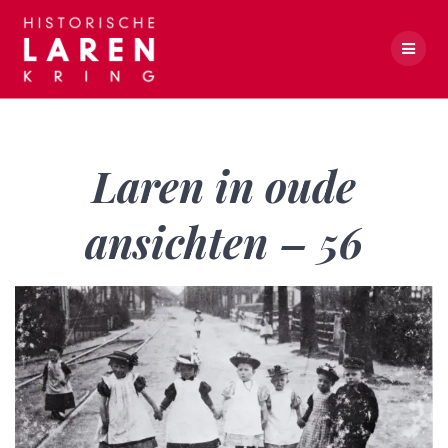
Skip
to
content
Laren in oude ansichten – 56
Laren in oude
ansichten – 56