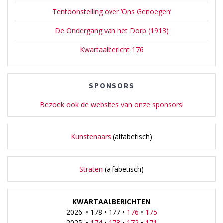
Tentoonstelling over ‘Ons Genoegen’
De Ondergang van het Dorp (1913)
Kwartaalbericht 176
SPONSORS
Bezoek ook de websites van onze sponsors!
Kunstenaars
(alfabetisch)
Straten
(alfabetisch)
KWARTAALBERICHTEN
2026: • 178 • 177 •
176
•
175
2025: •
174
•
173
•
172
•
171