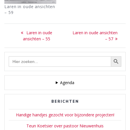
Laren in oude ansichten
– 59
Bericht
Previous
Next
Laren in oude
Laren in oude ansichten
navigatie
post:
post:
ansichten – 55
– 57
Zoekknop
Zoek
naar:
Agenda
BERICHTEN
Handige handjes gezocht voor bijzondere projecten!
Teun Koetsier over pastoor Nieuwenhuis