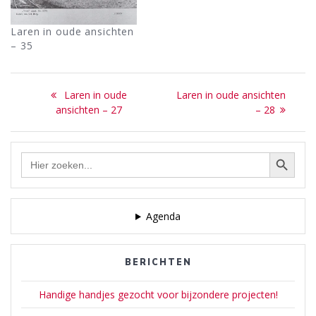
Laren in oude ansichten
– 35
Bericht
Previous
Next
Laren in oude
Laren in oude ansichten
navigatie
post:
post:
ansichten – 27
– 28
Zoekknop
Zoek
naar:
Agenda
BERICHTEN
Handige handjes gezocht voor bijzondere projecten!