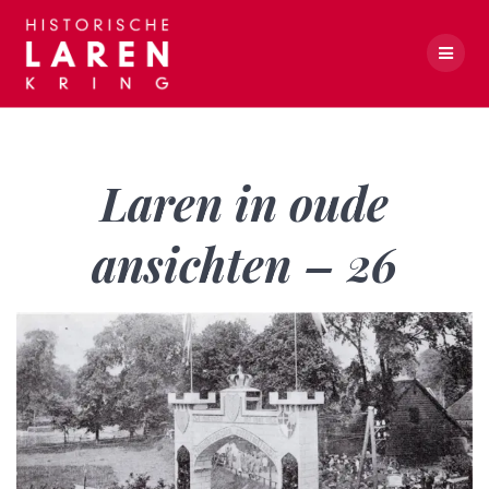
Skip
to
content
Laren in oude ansichten – 26
Laren in oude
ansichten – 26