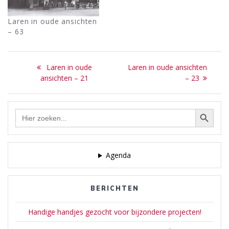
Laren in oude ansichten
– 63
Bericht
Previous
Next
Laren in oude
Laren in oude ansichten
navigatie
post:
post:
ansichten – 21
– 23
Zoekknop
Zoek
naar:
Agenda
BERICHTEN
Handige handjes gezocht voor bijzondere projecten!