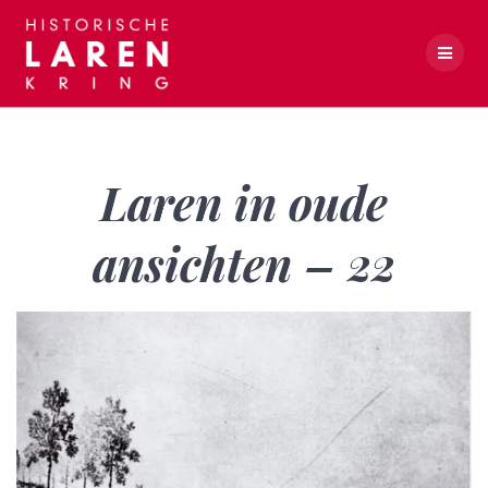
Skip
to
content
Laren in oude ansichten – 22
Laren in oude
ansichten – 22