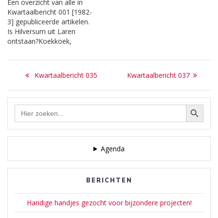
Een overzicht van alle in
genoemde artikelen aan
Kwartaalbericht 001 [1982-
deze site worden
3] gepubliceerde artikelen.
toegevoegd.
Is Hilversum uit Laren
ontstaan?Koekkoek,
Gerard2 Nieuws van de
redactieDeze pagina is nog
Bericht
in bewerking. Binnenkort
Previous
Next
Kwartaalbericht 035
Kwartaalbericht 037
zullen die hierboven
navigatie
post:
post:
genoemde artikelen aan
deze site worden
Zoekknop
Zoek
toegevoegd.
naar:
Agenda
BERICHTEN
Handige handjes gezocht voor bijzondere projecten!