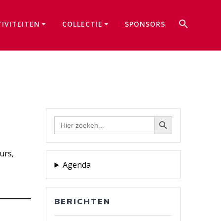
Zoek
TIVITEITEN
COLLECTIE
SPONSORS
naar:
Zoekkno
Zoekknop
Zoek
naar:
urs,
Agenda
BERICHTEN