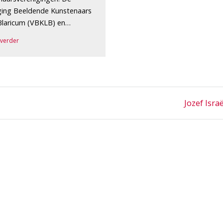
ging Beeldende Kunstenaars
Blaricum (VBKLB) en…
 verder
Next
Jozef Isra
post: