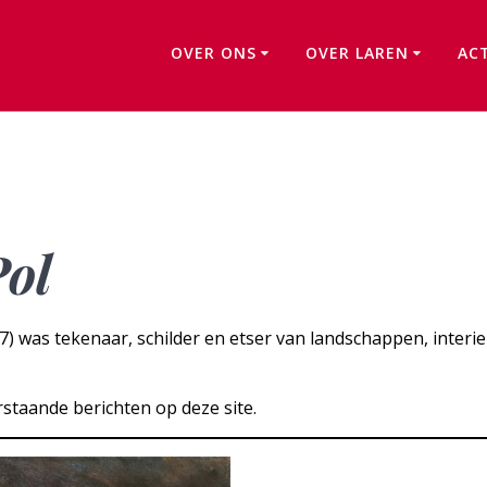
OVER ONS
OVER LAREN
AC
Albert Hulshoff Pol
Pol
7) was tekenaar, schilder en etser van landschappen, interie
staande berichten op deze site.