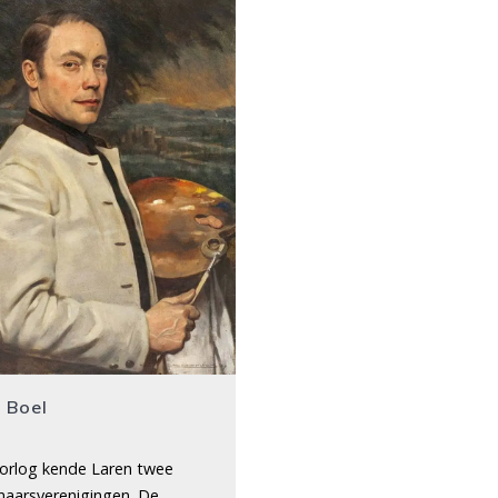
 Boel
oorlog kende Laren twee
naarsverenigingen. De