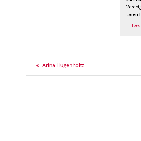
Vereni
Laren 
Lees
Bericht
Previous
Arina Hugenholtz
navigatie
post: