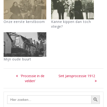
Onze eerste kerstboom
Kanne kippen dan toch
vliege?
Mijn oude buurt
Bericht
Previous
Next
‘Processie in de
Sint Jansprocessie 1912
navigatie
post:
post:
velden’
Zoekknop
Zoek
naar: