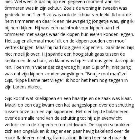
niet. Wel weet ik dat hij op een gegeven moment aan het
timmeren was in zijn schuur. Zoals de woning in tweeën was
gedeeld in nr. 1 en 3 zo was ook de schuur verdeeld. Ik hoorde
hem timmeren en daar ik een nieuwsgierig jongetje was, ging ik
bij hem kijken. Hij was een nachthok voor kippen aan het
timmeren met vakjes waar de kippen hun eieren konden leggen.
Het zag er allemaal mooi uit en de kippen zouden een mooi
vertrek krijgen. Maar hij had nog geen kippenren. Daar deed Gijs
niet moeilijk over. Hij spande een hoog stuk gaas tussen de
keuken en de schuur, en klaar was hij. Er zat dus geen dak op de
ren. Toen mijn vader dat zag vroeg hij aan Gijs of hij niet bang
was dat zijn kippen zouden wegvliegen. “Ben je mal man” zei
Gijs, “kippe kanne niet vliege”. Ik hoor het hem nog zeggen in
zijn Larens dialect.
Gijs kocht wat krielkippen en een haantje en de zaak was klaar.
Maar, op een dag kwam een kat aangeslopen over de schutting
tussen onze tuin en zijn kippenren. Het dier liep te balanceren
over de smalle rand van de schutting tot hij zijn evenwicht
verloor en in de kippenren terecht kwam. De kippen schrokken
zich een ongeluk en ik zag er een paar hevig kakelend over de
muur fladderen richting tramstation. Ik ben toen snel naar de