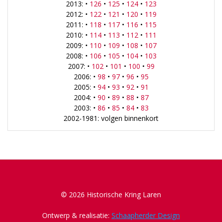
2013: •
126
•
125
•
124
•
123
2012: •
122
•
121
•
120
•
119
2011: •
118
•
117
•
116
•
115
2010: •
114
•
113
•
112
•
111
2009: •
110
•
109
•
108
•
107
2008: •
106
•
105
•
104
•
103
2007: •
102
•
101
•
100
•
99
2006: •
98
•
97
•
96
•
95
2005: •
94
•
93
•
92
•
91
2004: •
90
•
89
•
88
•
87
2003: •
86
•
85
•
84
•
83
2002-1981: volgen binnenkort
© 2026 Historische Kring Laren
Ontwerp & realisatie:
Schaapherder Design