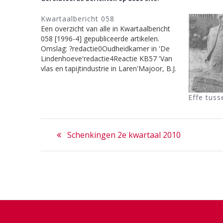
Kwartaalbericht 058
Een overzicht van alle in Kwartaalbericht
058 [1996-4] gepubliceerde artikelen.
Omslag: ?redactie0Oudheidkamer in 'De
Lindenhoeve'redactie4Reactie KB57 'Van
vlas en tapijtindustrie in Laren'Majoor, B.J.
& Rut Wikkerman5Nieuws: De Laarder
Molen, Bijenstand geopendredactie6Het
Effe tuss
geheim van Tijmen de KosterKrijnen, B.C.J.
(Bart)9De EngwegVeer, Grego van
der13Middenpagina: De Brink in
Bericht
wintertooi. Sleetje rijden op De…
Previous
Schenkingen 2e kwartaal 2010
navigatie
post: