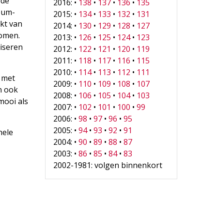
 de
2016: •
138
•
137
•
136
•
135
eum­
2015: •
134
•
133
•
132
•
131
akt van
2014: •
130
•
129
•
128
•
127
nomen.
2013: •
126
•
125
•
124
•
123
liseren
2012: •
122
•
121
•
120
•
119
2011: •
118
•
117
•
116
•
115
2010: •
114
•
113
•
112
•
111
t met
2009: •
110
•
109
•
108
•
107
n ook
2008: •
106
•
105
•
104
•
103
mooi als
2007: •
102
•
101
•
100
•
99
2006: •
98
•
97
•
96
•
95
2005: •
94
•
93
•
92
•
91
hele
2004: •
90
•
89
•
88
•
87
2003: •
86
•
85
•
84
•
83
2002-1981: volgen binnenkort