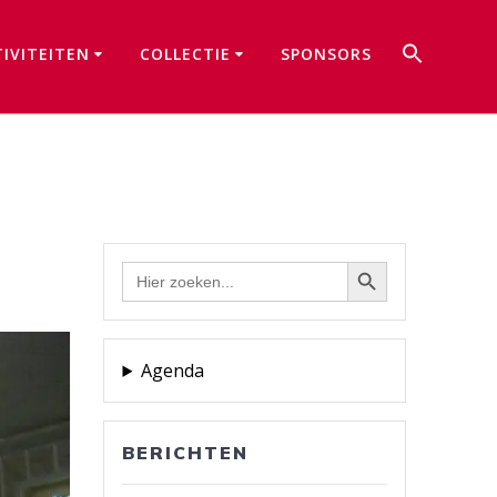
Zoek
TIVITEITEN
COLLECTIE
SPONSORS
naar:
Zoekkno
Zoekknop
Zoek
naar:
Agenda
BERICHTEN