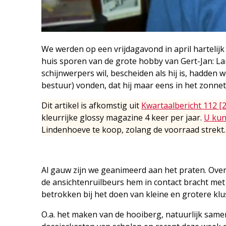
We werden op een vrijdagavond in april hartelij
huis sporen van de grote hobby van Gert-Jan: La
schijnwerpers wil, bescheiden als hij is, hadden 
bestuur) vonden, dat hij maar eens in het zonn
Dit artikel is afkomstig uit
Kwartaalbericht 112 [
kleurrijke glossy magazine 4 keer per jaar.
U kun
Lindenhoeve te koop, zolang de voorraad strekt.
Al gauw zijn we geanimeerd aan het praten. Over h
de ansichten­ruilbeurs hem in contact bracht me
betrokken bij het doen van kleine en grotere klu
O.a. het maken van de hooiberg, natuurlijk samen