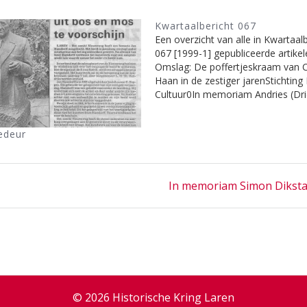
Kwartaalbericht 067
Een overzicht van alle in Kwartaal
067 [1999-1] gepubliceerde artikel
Omslag: De poffertjeskraam van C
Haan in de zestiger jarenStichting
Cultuur0In memoriam Andries (Dri
Kreuzenredactie2In memoriam Ir. 
(Tom) van Tolredactie2Nieuwe rub
edeur
Laarder Courant De Bel: Laren to
Laren nuBoer, G.L. (Bep) de4Reac
KB66 'Wie, wat, waar?'Boer,…
Next
In memoriam Simon Diksta
post:
© 2026 Historische Kring Laren