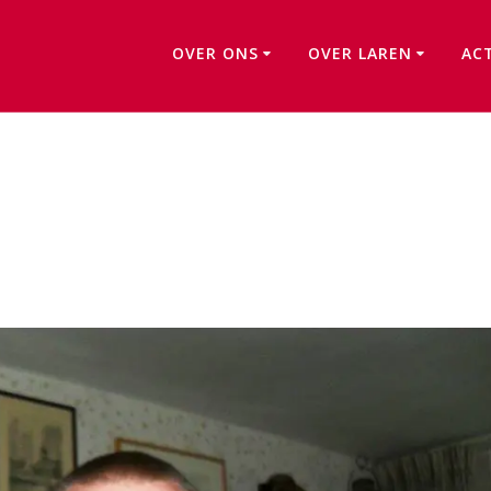
OVER ONS
OVER LAREN
AC
In het zonnetje