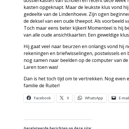
dossierkasten van scholen en recent deze week 
kasten opgeknapt. Maar de leukste klus vond hi
gedeelte van de Lindenhoeve. Zijn ogen beginnen
de deksel van een oude theepot. Als voorbeeld
Toch maar eens beter kijken! Momenteel is hij be
van alle oude ansichtkaarten. Een geweldige klus
Hij gaat veel naar beurzen en onlangs vond hij 
rekeningen en briefwisselingen, postwissels en be
nog samen naar beelden op de computer van de al
Laren toen was!
Dan is het toch tijd om te vertrekken. Nog eve
familie de Ruiter!
Facebook
X
WhatsApp
E-mai
Gerelateerde berichten op deze site: