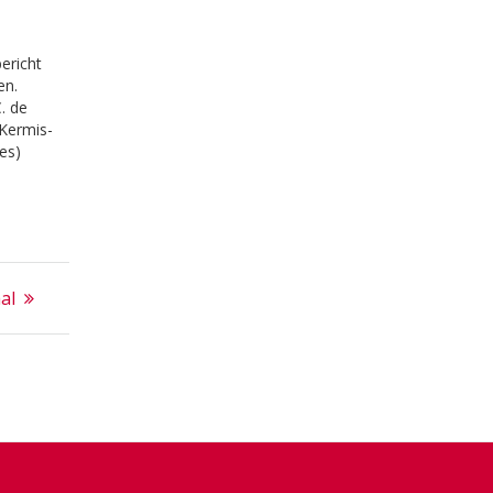
bericht
en.
. de
 Kermis-
es)
T.
riek in
en …
ties
al