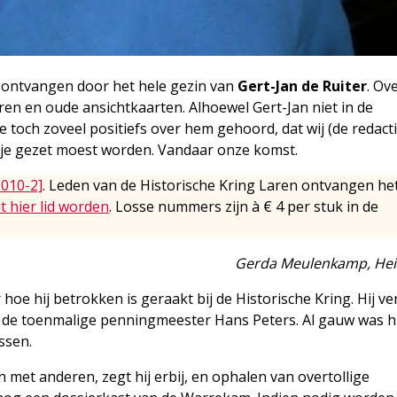
k ontvangen door het hele gezin van
Gert-Jan de Ruiter
. Ove
ren en oude ansichtkaarten. Alhoewel Gert-Jan niet in de
we toch zoveel positiefs over hem gehoord, dat wij (de redact
etje gezet moest worden. Vandaar onze komst.
2010-2]
. Leden van de Historische Kring Laren ontvangen he
t hier lid worden
. Losse nummers zijn à € 4 per stuk in de
Gerda Meulenkamp, Hei
oe hij betrokken is geraakt bij de Historische Kring. Hij ver
t de toenmalige penningmeester Hans Peters. Al gauw was hi
ssen.
 met anderen, zegt hij erbij, en ophalen van overtollige