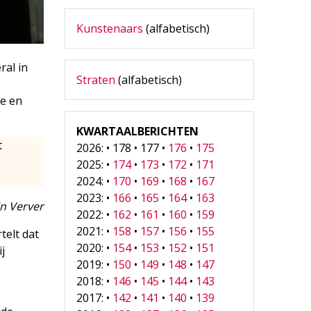
Kunstenaars
(alfabetisch)
ral in
Straten
(alfabetisch)
ie en
KWARTAALBERICHTEN
t
2026: • 178 • 177 •
176
•
175
2025: •
174
•
173
•
172
•
171
2024: •
170
•
169
•
168
•
167
2023: •
166
•
165
•
164
•
163
n Verver
2022: •
162
•
161
•
160
•
159
2021: •
158
•
157
•
156
•
155
telt dat
2020: •
154
•
153
•
152
•
151
j
2019: •
150
•
149
•
148
•
147
2018: •
146
•
145
•
144
•
143
2017: •
142
•
141
•
140
•
139