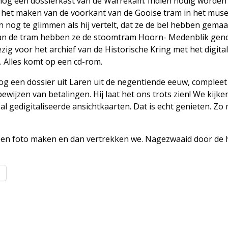
nog een dossierkast van de Warrekam. Indien nodig worden
j het maken van de voorkant van de Gooise tram in het mus
 nog te glimmen als hij vertelt, dat ze de bel hebben gema
 van de tram hebben ze de stoomtram Hoorn- Medenblik ge
zig voor het archief van de Historische Kring met het digita
. Alles komt op een cd-rom.
nog een dossier uit Laren uit de negentiende eeuw, complee
wijzen van betalingen. Hij laat het ons trots zien! We kijke
 gedigitaliseerde ansichtkaarten. Dat is echt genieten. Zo 
n een foto maken en dan vertrekken we. Nagezwaaid door de 
l