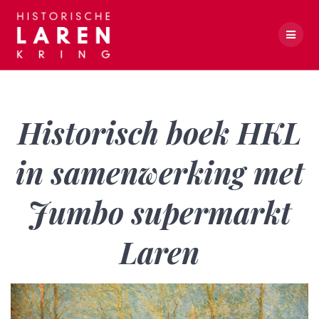
Skip
to
content
Historisch boek HKL in samenwerking met Jumbo supermarkt Laren
Historisch boek HKL
in samenwerking met
Jumbo supermarkt
Laren