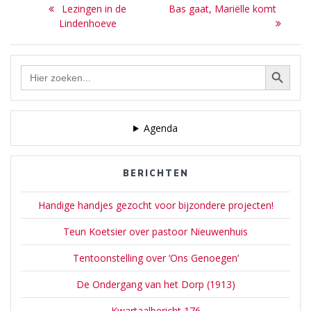
Bericht
geschiedenis van Laren.
Previous
Next
Lezingen in de
Bas gaat, Mariëlle komt
Het eerste exemplaar
navigatie
post:
post:
Lindenhoeve
wordt 10 september
aangeboden aan
burgemeester Joan de
Zoekknop
Zoek
Zwart-Bloch en
naar:
tegelijkertijd begint de actie
in de winkel. Bij het doen…
Agenda
BERICHTEN
Handige handjes gezocht voor bijzondere projecten!
Teun Koetsier over pastoor Nieuwenhuis
Tentoonstelling over ‘Ons Genoegen’
De Ondergang van het Dorp (1913)
Kwartaalbericht 176