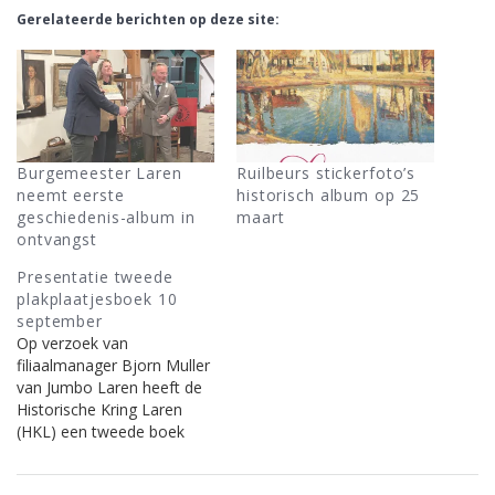
Gerelateerde berichten op deze site:
Burgemeester Laren
Ruilbeurs stickerfoto’s
neemt eerste
historisch album op 25
geschiedenis-album in
maart
ontvangst
Presentatie tweede
plakplaatjesboek 10
september
Op verzoek van
filiaalmanager Bjorn Muller
van Jumbo Laren heeft de
Historische Kring Laren
(HKL) een tweede boek
gemaakt met 216
stickerfoto’s over de