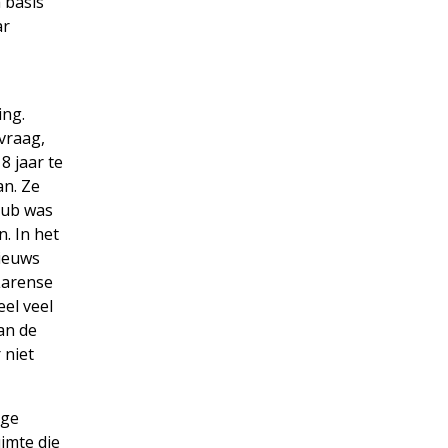
 basis
ar
ing.
rvraag,
8 jaar te
an. Ze
lub was
n. In het
nieuws
 Larense
el veel
an de
 niet
ige
imte die