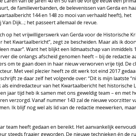
de Laren van de jaren 40 en 50 van de vorige eeuw een prima
uurt, de familieverbanden, de belevenissen van Gerda en ha
wartaalbericht 144 en 148 zo mooi van verhaald heeft), het
j Van Dijk…; het passeert allemaal de revue.
ich op het vrijwilligerswerk van Gerda voor de Historische Kr
or het Kwartaalbericht”, zegt ze bescheiden. Maar als ik doo
lleen maar”. Want het blijkt een lidmaatschap van inmiddels 1
Verver die onlangs afscheid genomen heeft – bij de redactie a
rs om te gaan doen in haar nieuw verworven vrije tijd. De c
cteur. Met veel plezier heeft ze dit werk tot eind 2017 gedaa
hrijft ze daar zelf het volgende over: “Dit is mijn laatste “
ik als eindredacteur van het Kwartaalbericht het historische
en jaar tijd heb ik samen met ons geweldig team – en met he
Laren verzorgd. Vanaf nummer 143 zal de nieuwe voorzitter v
en. Ik blijf nog wel als lid van de redactie meewerken, maar
haar team heeft gedaan en bereikt. Het aanvankelijk eenvoud
cteur steeds fraaier geworden. De nieuwe technieken én de ru