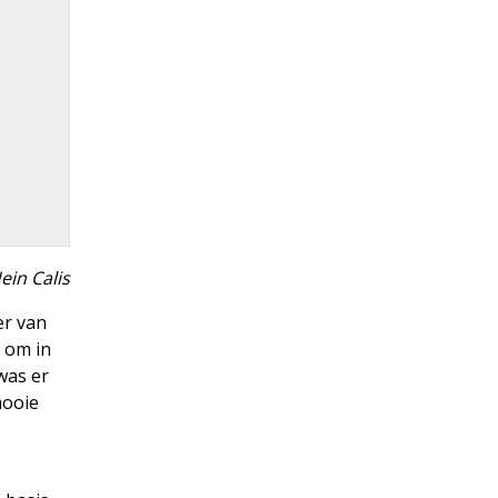
ein Calis
er van
n om in
was er
mooie