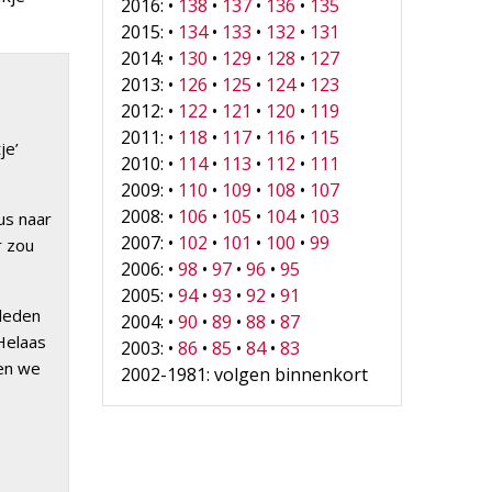
2016: •
138
•
137
•
136
•
135
2015: •
134
•
133
•
132
•
131
2014: •
130
•
129
•
128
•
127
2013: •
126
•
125
•
124
•
123
2012: •
122
•
121
•
120
•
119
2011: •
118
•
117
•
116
•
115
je’
2010: •
114
•
113
•
112
•
111
2009: •
110
•
109
•
108
•
107
2008: •
106
•
105
•
104
•
103
us naar
2007: •
102
•
101
•
100
•
99
r zou
2006: •
98
•
97
•
96
•
95
2005: •
94
•
93
•
92
•
91
rleden
2004: •
90
•
89
•
88
•
87
Helaas
2003: •
86
•
85
•
84
•
83
len we
2002-1981: volgen binnenkort