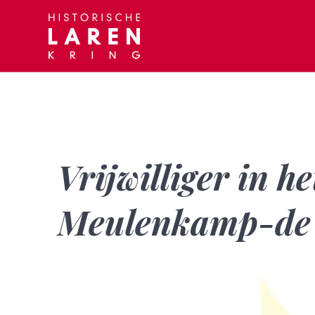
Skip
to
content
Vrijwilliger in h
Meulenkamp-de