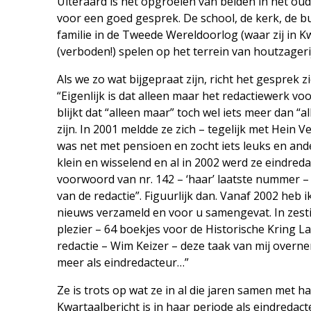
Uiteraard is het opgroeien van beiden in het ou
voor een goed gesprek. De school, de kerk, de b
familie in de Tweede Wereldoorlog (waar zij in K
(verboden!) spelen op het terrein van houtzageri
Als we zo wat bijgepraat zijn, richt het gesprek z
“Eigenlijk is dat alleen maar het redactiewerk vo
blijkt dat “alleen maar” toch wel iets meer dan “a
zijn. In 2001 meldde ze zich – tegelijk met Hein 
was net met pensioen en zocht iets leuks en ande
klein en wisselend en al in 2002 werd ze eindreda
voorwoord van nr. 142 – ‘haar’ laatste nummer – sc
van de redactie”. Figuurlijk dan. Vanaf 2002 heb 
nieuws verzameld en voor u samengevat. In zesti
plezier – 64 boekjes voor de Historische Kring 
redactie – Wim Keizer – deze taak van mij overnem
meer als eindredacteur…”
Ze is trots op wat ze in al die jaren samen met 
Kwartaal­bericht is in haar periode als eindreda