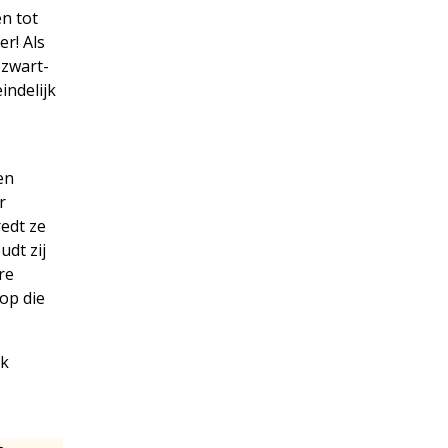
n tot
r! Als
 zwart-
indelijk
en
r
redt ze
udt zij
re
 op die
Ik