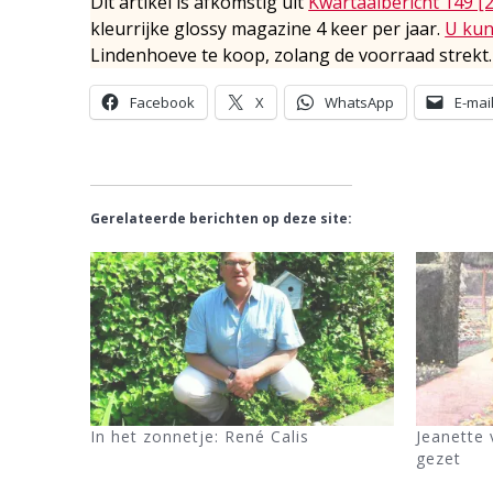
Dit artikel is afkomstig uit
Kwartaalbericht 149 [
kleurrijke glossy magazine 4 keer per jaar.
U kun
Lindenhoeve te koop, zolang de voorraad strekt.
Facebook
X
WhatsApp
E-mai
Gerelateerde berichten op deze site:
In het zonnetje: René Calis
Jeanette 
gezet