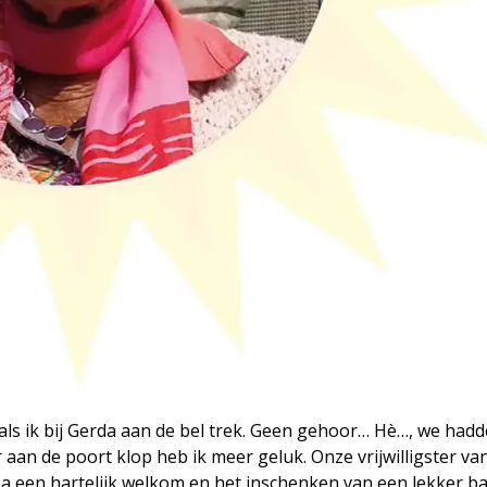
als ik bij Gerda aan de bel trek. Geen gehoor… Hè…, we had
 aan de poort klop heb ik meer geluk. Onze vrijwilligster va
e. Na een hartelijk welkom en het inschenken van een lekker b