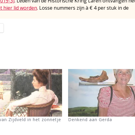
2019-3]
. Leden van de Historische Kring Laren ontvangen he
t hier lid worden
. Losse nummers zijn à € 4 per stuk in de
l
van Zijdveld in het zonnetje
Denkend aan Gerda