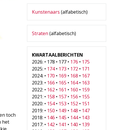
Kunstenaars
(alfabetisch)
Straten
(alfabetisch)
KWARTAALBERICHTEN
2026: • 178 • 177 •
176
•
175
2025: •
174
•
173
•
172
•
171
2024: •
170
•
169
•
168
•
167
2023: •
166
•
165
•
164
•
163
2022: •
162
•
161
•
160
•
159
2021: •
158
•
157
•
156
•
155
2020: •
154
•
153
•
152
•
151
2019: •
150
•
149
•
148
•
147
den toch
2018: •
146
•
145
•
144
•
143
n het
2017: •
142
•
141
•
140
•
139
akje