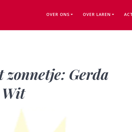
OVER ONS
OVER LAREN
AC
Vrijwilliger in het zonnetje: Gerda Meulenkamp-de Wit
et zonnetje: Gerda
 Wit