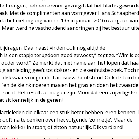
te brengen, hebben ervoor gezorgd dat het blad is geworde
maak. Met de complimenten aan vormgever Hans Schaapherde
a het met ingang van nr. 135 in januari 2016 overgaan van
ot. Maar werd na vasthoudend aandringen bij het bestuur uite
 bijdragen. Daarnaast vinden ook nog altijd de
ch is een stapje terugdoen goed geweest,” zegt ze. “Wim is e
e ouder word.” Ze merkt dat met name aan het lopen dat haa
tig aanleiding geeft tot dokter- en ziekenhuisbezoek. Toch 
plek waar vroeger de Tarcisiusschool stond. Ook de tuin ho
 ze, ”en de kleinkinderen maaien het gras en doen het zwaarde
zicht. Het resultaat mag er zijn. Mooi dat een vrijwilligster
t zit kennelijk in de genen!
actieleden die elkaar een stuk beter hebben leren kennen. 
looft na te denken over het volgende ‘zonnetje’. Maar de
en lekker in staan; of zitten natuurlijk. Dik verdiend!