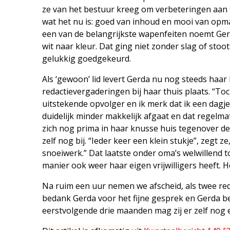
ze van het bestuur kreeg om verbeteringen aan 
wat het nu is: goed van inhoud en mooi van op
een van de belangrijkste wapenfeiten noemt Gerd
wit naar kleur. Dat ging niet zonder slag of sto
gelukkig goedgekeurd.
Als ‘gewoon’ lid levert Gerda nu nog steeds haar
redactievergaderingen bij haar thuis plaats. “To
uitstekende opvolger en ik merk dat ik een dagj
duidelijk minder makkelijk afgaat en dat regelma
zich nog prima in haar knusse huis tegenover de 
zelf nog bij. “Ieder keer een klein stukje”, zegt
snoeiwerk.” Dat laatste onder oma’s welwillend toe
manier ook weer haar eigen vrijwilligers heeft. He
Na ruim een uur nemen we afscheid, als twee red
bedank Gerda voor het fijne gesprek en Gerda be
eerstvolgende drie maanden mag zij er zelf nog ev