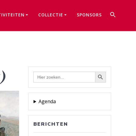
Zoek
TIVITEITEN
COLLECTIE
SPONSORS
naar:
Zoekkno
)
Zoekknop
Zoek
naar:
Agenda
BERICHTEN