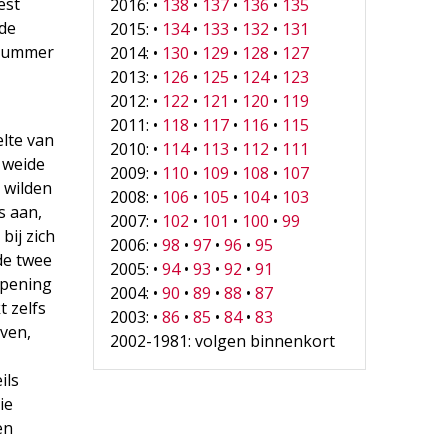
est
2016: •
138
•
137
•
136
•
135
 de
2015: •
134
•
133
•
132
•
131
icummer
2014: •
130
•
129
•
128
•
127
2013: •
126
•
125
•
124
•
123
2012: •
122
•
121
•
120
•
119
2011: •
118
•
117
•
116
•
115
lte van
2010: •
114
•
113
•
112
•
111
 weide
2009: •
110
•
109
•
108
•
107
 wilden
2008: •
106
•
105
•
104
•
103
s aan,
2007: •
102
•
101
•
100
•
99
bij zich
2006: •
98
•
97
•
96
•
95
de twee
2005: •
94
•
93
•
92
•
91
opening
2004: •
90
•
89
•
88
•
87
t zelfs
2003: •
86
•
85
•
84
•
83
aven,
2002-1981: volgen binnenkort
e
ils
ie
en