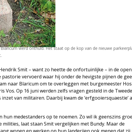
Blaricum werd onthuld. Het staat op de kop van de nieuwe parkeerpl
.
ndrik Smit – want zo heette de onfortuinlijke – in de open
 pastorie vervoerd waar hij onder de hevigste pijnen de gee
wam naar Blaricum om te overleggen met burgemeester Ho
s Vos. Op 16 juni werden zelfs vragen gesteld in de Tweed
inzet van militairen. Daarbij kwam de ‘erfgooiersquaestie’ 
y en hun medestanders op te noemen. Zo wil ik geenszins gro
e milities, laat staan Smit vergelijken met Bundy. Maar de
nlang wonen en werken op hun landerijen ook menen dat zij