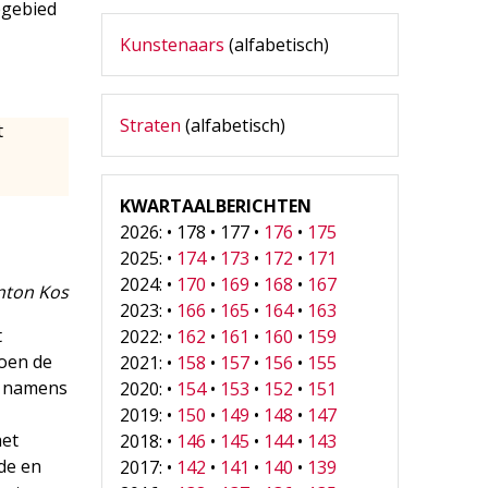
egebied
Kunstenaars
(alfabetisch)
Straten
(alfabetisch)
t
KWARTAALBERICHTEN
2026: • 178 • 177 •
176
•
175
2025: •
174
•
173
•
172
•
171
2024: •
170
•
169
•
168
•
167
nton Kos
2023: •
166
•
165
•
164
•
163
t
2022: •
162
•
161
•
160
•
159
toen de
2021: •
158
•
157
•
156
•
155
m namens
2020: •
154
•
153
•
152
•
151
2019: •
150
•
149
•
148
•
147
het
2018: •
146
•
145
•
144
•
143
de en
2017: •
142
•
141
•
140
•
139