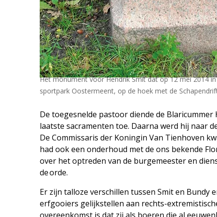
Het monument voor Hendrik Smit dat op 12 mei 2014 in 
sportpark Oostermeent, op de hoek met de Schapendrift
De toegesnelde pastoor diende de Blaricummer He
laatste sacramenten toe. Daarna werd hij naar de
De Commissaris der Koningin Van Tienhoven k
had ook een onderhoud met de ons bekende Flori
over het optreden van de burgemeester en diens 
de orde.
Er zijn talloze verschillen tussen Smit en Bund
erfgooiers gelijkstellen aan rechts-extremistisch
overeenkomst is dat zij als boeren die al eeuwe