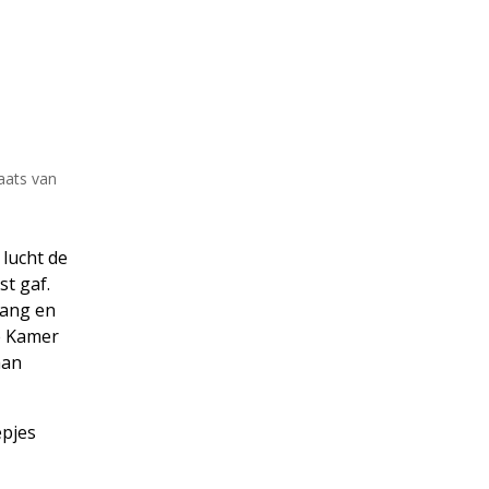
aats van
 lucht de
st gaf.
sang en
e Kamer
aan
epjes