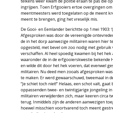
telkens weer kwam de politie eraan te pas die 
ingrijpen. Toen Erfgooiers ertoe overgingen om
meentmeesters werd toegelaten op de meent kr
meent te brengen, ging het vreselijk mis.
De Gooi- en Eemlander berichtte op 1 mei 1903: 
Afgesproken was door de vereenigde ontevreden 
de in het dorp aanwezige militairen waren hier t
opgesteld, met bevel om zoo nodig met gebruik 
verschaffen. Al heel spoedig kwamen bij het hek
waaronder de in de erfgooierskwestie bekende Ha
en wilde dit door het hek voeren, dat evenwel g
militairen. Nu deed men zooals afgesproken was
te maken. Er werd gewaarschuwd, tweemaal in de l
“Je schiet toch niet!” Helaas, een schot valt, gaat
oppassenden twee- en twintigjarige jongeling in 
militairen verwijderden zich, maar keeren circa t
terug. Inmiddels zijn de anderen aanwezigen toe
hoewel misschien voortvarend toch meent gestred