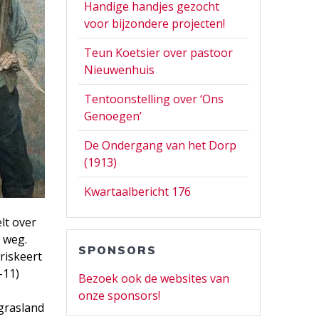
Handige handjes gezocht
voor bijzondere projecten!
Teun Koetsier over pastoor
Nieuwenhuis
Tentoonstelling over ‘Ons
Genoegen’
De Ondergang van het Dorp
(1913)
Kwartaalbericht 176
lt over
s weg.
SPONSORS
 riskeert
-11)
Bezoek ook de websites van
onze sponsors!
grasland