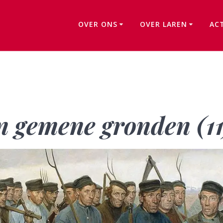
OVER ONS
OVER LAREN
AC
Erfgooiers en hun gemene gronden (11)
n gemene gronden (11