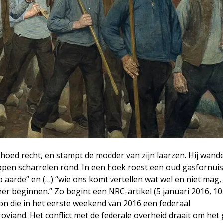
oyhoed recht, en stampt de modder van zijn laarzen. Hij wande
 kippen scharrelen rond. In een hoek roest een oud gasfornui
op aarde’’ en (…) ‘‘wie ons komt vertellen wat wel en niet mag,
r beginnen.’’ Zo begint een NRC-artikel (5 januari 2016, 10
gon die in het eerste weekend van 2016 een federaal
iand. Het conflict met de federale overheid draait om het 