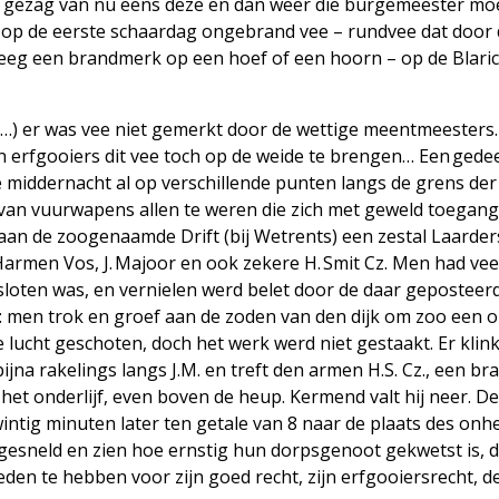
op gezag van nu eens deze en dan weer die burgemeester mo
 op de eerste schaardag ongebrand vee – rundvee dat door
eeg een brandmerk op een hoef of een hoorn – op de Blar
‘(…) er was vee niet gemerkt door de wettige meentmeesters.
erfgooiers dit vee toch op de weide te brengen… Een gedee
e middernacht al op verschillende punten langs de grens der
van vuurwapens allen te weren die zich met geweld toegang
 aan de zoogenaamde Drift (bij Wetrents) een zestal Laarder
rmen Vos, J. Majoor en ook zekere H. Smit Cz. Men had vee 
esloten was, en vernielen werd belet door de daar geposteer
: men trok en groef aan de zoden van den dijk om zoo een 
ucht geschoten, doch het werk werd niet gestaakt. Er klink
 bijna rakelings langs J.M. en treft den armen H.S. Cz., een br
het onderlijf, even boven de heup. Kermend valt hij neer. D
wintig minuten later ten getale van 8 naar de plaats des onhe
gesneld en zien hoe ernstig hun dorpsgenoot gekwetst is, d
en te hebben voor zijn goed recht, zijn erfgooiersrecht, d