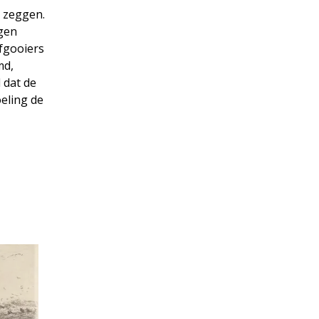
e zeggen.
ngen
fgooiers
md,
 dat de
eling de