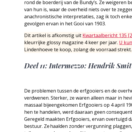
rond de boerderij van de Bundy’s. Ze weigeren b
van hun is, waar de overheid niets over te zegge
anachronistische interpretaties, zag ik toch e
gevolgen ervan in het Gooi van 1903.
Dit artikel is afkomstig uit
Kwartaalbericht 135 [
kleurrijke glossy magazine 4 keer per jaar.
U kun
Lindenhoeve te koop, zolang de voorraad strekt.
Deel 11: Intermezzo: Hendrik Smi
De problemen tussen de erfgooiers en de overhe
verdwenen. Sterker, ze waren alleen maar in he
massaal bijeengekomen Erfgooiers op 4 april 1
hen te handelen, werd daaraan geen consequent
Geregeld maakten Erfgooiers, ervan overtuigd da
bestuur. Ze haalden zonder vergunning plaggen