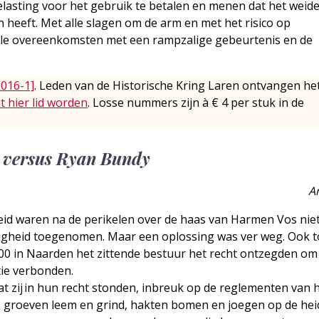
elasting voor het gebruik te betalen en menen dat het weid
n heeft. Met alle slagen om de arm en met het risico op
nkele overeenkomsten met een rampzalige gebeurtenis en de
2016-1]
. Leden van de Historische Kring Laren ontvangen he
t hier lid worden
. Losse nummers zijn à € 4 per stuk in de
t versus Ryan Bundy
A
id waren na de perikelen over de haas van Harmen Vos nie
vigheid toegenomen. Maar een oplossing was ver weg. Ook 
900 in Naarden het zittende bestuur het recht ontzegden o
ie verbonden.
t zij in hun recht stonden, inbreuk op de reglementen van 
, groeven leem en grind, hakten bomen en joegen op de hei