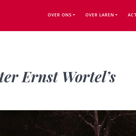
OVER ONS
OVER LAREN
AC
De waarheid achter Ernst Wortel’s kerstverhaal
er Ernst Wortel’s