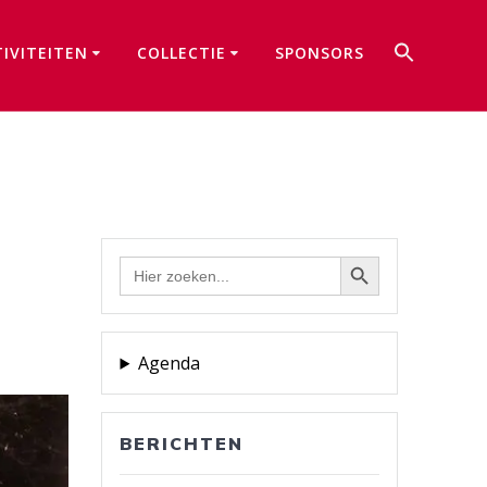
Zoek
TIVITEITEN
COLLECTIE
SPONSORS
naar:
Zoekkno
Zoekknop
Zoek
naar:
Agenda
BERICHTEN