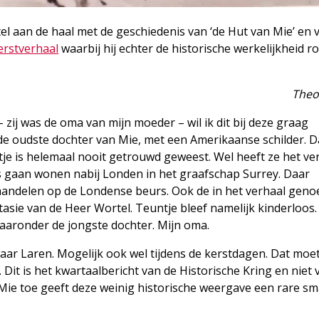
el aan de haal met de geschiedenis van ‘de Hut van Mie’ en
erstverhaal
waarbij hij echter de historische werkelijkheid 
.
Theo
 zij was de oma van mijn moeder – wil ik dit bij deze graag
 de oudste dochter van Mie, met een Amerikaanse schilder. Da
ntje is helemaal nooit getrouwd geweest. Wel heeft ze het ve
is gaan wonen nabij Londen in het graafschap Surrey. Daar
n aandelen op de Londense beurs. Ook de in het verhaal gen
ntasie van de Heer Wortel. Teuntje bleef namelijk kinderloos
aaronder de jongste dochter. Mijn oma.
ar Laren. Mogelijk ook wel tijdens de kerstdagen. Dat moe
Dit is het kwartaalbericht van de Historische Kring en niet 
Mie toe geeft deze weinig historische weergave een rare sm