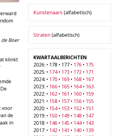
Kunstenaars
(alfabetisch)
 verward
rondom
Straten
(alfabetisch)
 de Boer
KWARTAALBERICHTEN
t klinkt
2026: • 178 • 177 •
176
•
175
r
2025: •
174
•
173
•
172
•
171
2024: •
170
•
169
•
168
•
167
oemde
2023: •
166
•
165
•
164
•
163
. De
2022: •
162
•
161
•
160
•
159
2021: •
158
•
157
•
156
•
155
t voor
2020: •
154
•
153
•
152
•
151
van de
2019: •
150
•
149
•
148
•
147
aak in
2018: •
146
•
145
•
144
•
143
2017: •
142
•
141
•
140
•
139