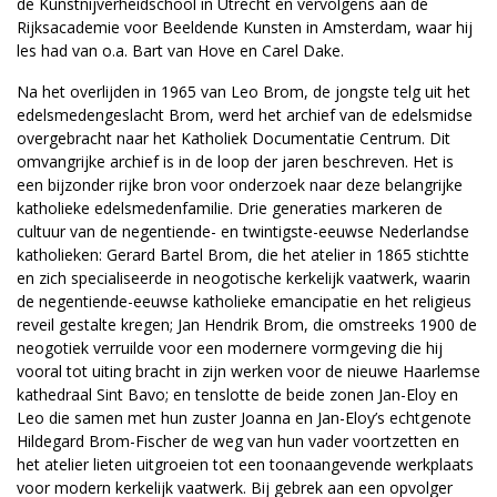
de Kunstnijverheidschool in Utrecht en vervolgens aan de
Rijksacademie voor Beeldende Kunsten in Amsterdam, waar hij
les had van o.a. Bart van Hove en Carel Dake.
Na het overlijden in 1965 van Leo Brom, de jongste telg uit het
edelsmedengeslacht Brom, werd het archief van de edelsmidse
overgebracht naar het Katholiek Documentatie Centrum. Dit
omvangrijke archief is in de loop der jaren beschreven. Het is
een bijzonder rijke bron voor onderzoek naar deze belangrijke
katholieke edelsmedenfamilie. Drie generaties markeren de
cultuur van de negentiende- en twintigste-eeuwse Nederlandse
katholieken: Gerard Bartel Brom, die het atelier in 1865 stichtte
en zich specialiseerde in neogotische kerkelijk vaatwerk, waarin
de negentiende-eeuwse katholieke emancipatie en het religieus
reveil gestalte kregen; Jan Hendrik Brom, die omstreeks 1900 de
neogotiek verruilde voor een modernere vormgeving die hij
vooral tot uiting bracht in zijn werken voor de nieuwe Haarlemse
kathedraal Sint Bavo; en tenslotte de beide zonen Jan-Eloy en
Leo die samen met hun zuster Joanna en Jan-Eloy’s echtgenote
Hildegard Brom-Fischer de weg van hun vader voortzetten en
het atelier lieten uitgroeien tot een toonaangevende werkplaats
voor modern kerkelijk vaatwerk. Bij gebrek aan een opvolger