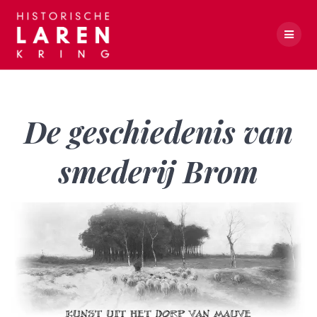
Skip
to
content
De geschiedenis van smederij Brom
De geschiedenis van
smederij Brom