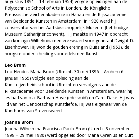
augustus 1891 – 14 februari 1954) volgde opleidingen aan de
Polytechnise School of Arts in Londen, de Königliche
Preussische Zeichenakademie in Hanau en de Rijksacademie
van Beeldende Kunsten in Amsterdam. In 1928 werd hij
conservator van het Aartsbisschoppelijk Museum (het huidige
Museum Catharijnen­convent). Hij maakte in 1947 in opdracht
van koningin Wilhelmina een erezwaard voor generaal Dwight D.
Eisenhower. Hij won de gouden erering in Duitsland (1953), de
hoogste onderscheiding voor edelsmeedkunst.
Leo Brom
Leo Hendrik Maria Brom (Utrecht, 30 mei 1896 – Arnhem 6
januari 1965) volgde een opleiding aan de
Kunstnijverheidsschool in Utrecht en vervolgens aan de
Rijksacademie voor Beeldende Kunsten in Amsterdam, waar hij
les had van o.a. Bart van Hove (edelsmid) en Carel Dake. Hij was
lid van het Genootschap Kunstliefde. Hij was eigenaar van de
Kantharos van Stevensweert.
Joanna Brom
Joanna Wilhelmina Francisca Paula Brom (Utrecht 8 november
1898 – 29 mei 1980) werd opgeleid door Maria Cyrenius en Curt