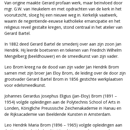
Van origine maakte Gerard profaan werk, maar beïnvloed door
mgr. G.W. van Heukelem en met opdrachten van de kerk in het
vooruitzicht, sloeg hij een nieuwe weg in. Kerkelijk vaatwerk,
waarin de negentiende-eeuwse katholieke emancipatie en het
religieus reveil gestalte kregen, stond centraal in het atelier van
Gerard Bartel.
In 1882 deed Gerard Bartel de smederij over aan zijn zoon Jan
Hendrik. Hij leerde boetseren en tekenen van Friedrich Wilhelm
Mengelberg (beeldhouwer) en de smeedkunst van zijn vader.
Leo Brom kreeg na de dood van zijn vader Jan Hendrik Brom
samen met zijn broer Jan Eloy Brom, de leiding over de door zijn
grootvader Gerard Bartel Brom in 1856 gestichte werkplaatsen
voor edelsmeedkunst.
Johannes Gerardus Josephus Eligius (Jan-Eloy) Brom (1891 –
1954) volgde opleidingen aan de Polytechnis School of Arts in
Londen, Königliche Preussische Zeichenakademie in Hanau en
de Rijksacademie van Beeldende Kunsten in Amsterdam.
Leo Hendrik Maria Brom (1896 – 1965) volgde opleidingen aan