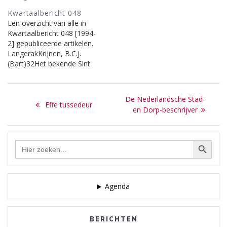
Kwartaalbericht 048
Een overzicht van alle in
Kwartaalbericht 048 [1994-
2] gepubliceerde artikelen.
LangerakKrijnen, B.C.J.
(Bart)32Het bekende Sint
Janskerkje van Larenuit De
Prins, 192436De Zijtak
Bericht
vroeger en nu (1924 vs
Next
De Nederlandsche Stad-
Previous
1994)Koekkoek, Gerard -
Effe tussedeur
navigatie
post:
en Dorp-beschrijver
uit Laren door de straten
post:
heen, 198437Protestantse
Stichting De Ericawoningen
Zoekknop
Zoek
(deel 1)Wit, Laurens
naar:
de38De Laarder Zouaven
Roelof Distelblom,
Wilhelmus (Willem)…
Agenda
BERICHTEN