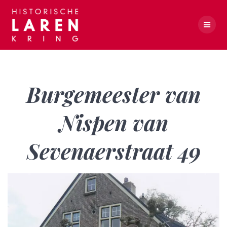
Skip
to
content
Burgemeester van Nispen van Sevenaerstraat 49
Burgemeester van
Nispen van
Sevenaerstraat 49