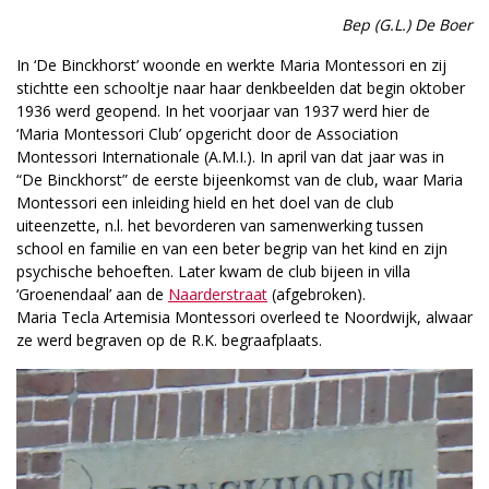
Bep (G.L.) De Boer
In ‘De Binckhorst’ woonde en werkte Maria Montessori en zij
stichtte een schooltje naar haar denkbeelden dat begin oktober
1936 werd geopend. In het voorjaar van 1937 werd hier de
‘Maria Montessori Club’ opgericht door de Association
Montessori Internationale (A.M.I.). In april van dat jaar was in
“De Binckhorst” de eerste bijeenkomst van de club, waar Maria
Montessori een inleiding hield en het doel van de club
uiteenzette, n.l. het bevorderen van samenwerking tussen
school en familie en van een beter begrip van het kind en zijn
psychische behoeften. Later kwam de club bijeen in villa
‘Groenendaal’ aan de
Naarderstraat
(afgebroken).
Maria Tecla Artemisia Montessori overleed te Noordwijk, alwaar
ze werd begraven op de R.K. begraafplaats.