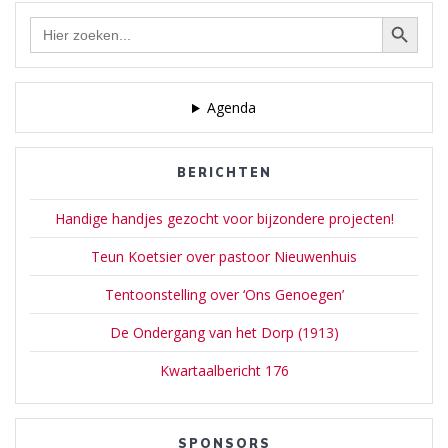
Zwart-Bloch en
Zoekknop
Zoek
tegelijkertijd begint de actie
naar:
in de winkel. Bij het doen…
Agenda
BERICHTEN
Handige handjes gezocht voor bijzondere projecten!
Teun Koetsier over pastoor Nieuwenhuis
Tentoonstelling over ‘Ons Genoegen’
De Ondergang van het Dorp (1913)
Kwartaalbericht 176
SPONSORS