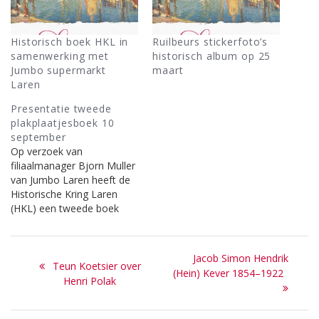
Historisch boek HKL in
Ruilbeurs stickerfoto’s
samenwerking met
historisch album op 25
Jumbo supermarkt
maart
Laren
Presentatie tweede
plakplaatjesboek 10
september
Op verzoek van
filiaalmanager Bjorn Muller
van Jumbo Laren heeft de
Historische Kring Laren
(HKL) een tweede boek
gemaakt met 216
stickerfoto’s over de
Bericht
geschiedenis van Laren.
Next
Jacob Simon Hendrik
Previous
Het eerste exemplaar
Teun Koetsier over
navigatie
post:
(Hein) Kever 1854–1922
wordt 10 september
post:
Henri Polak
aangeboden aan
burgemeester Joan de