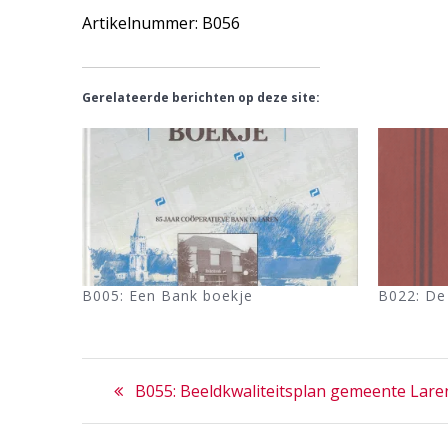
Artikelnummer: B056
Gerelateerde berichten op deze site:
B005: Een Bank boekje
B022: De
Bericht
Previous
B055: Beeldkwaliteitsplan gemeente Lare
navigatie
post: