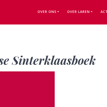
OVER ONS
OVER LAREN
AC
B056: Het Larense Sinterklaasboek
se Sinterklaasboek