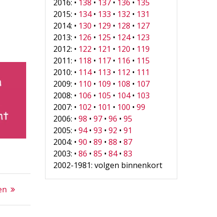
2016: •
138
•
137
•
136
•
135
2015: •
134
•
133
•
132
•
131
2014: •
130
•
129
•
128
•
127
2013: •
126
•
125
•
124
•
123
2012: •
122
•
121
•
120
•
119
2011: •
118
•
117
•
116
•
115
2010: •
114
•
113
•
112
•
111
2009: •
110
•
109
•
108
•
107
2008: •
106
•
105
•
104
•
103
2007: •
102
•
101
•
100
•
99
2006: •
98
•
97
•
96
•
95
2005: •
94
•
93
•
92
•
91
2004: •
90
•
89
•
88
•
87
2003: •
86
•
85
•
84
•
83
2002-1981: volgen binnenkort
en