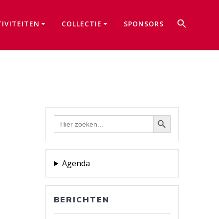
Zoek
TIVITEITEN
COLLECTIE
SPONSORS
naar:
Zoekkno
Zoekknop
Zoek
naar:
Agenda
BERICHTEN