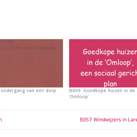
 ondergang van een dorp
B009: Goedkope huizen in de
‘Omloop’
Next
n
B057: Windwijzers in Lar
post: