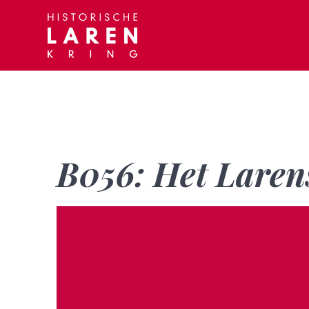
Skip
to
content
B056: Het Laren