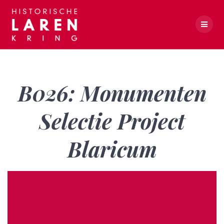
Skip
to
content
B026: Monumenten Selectie Project Blaricum
B026: Monumenten
Selectie Project
Blaricum