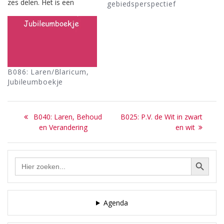
zes delen. Het is een
gebiedsperspectief
adviesrapport in opdracht
van de gemeente Laren
inzake de aanwijzing van
monumenten. Deel 1 geeft
een historisch overzicht
van monumentenzorg
B086: Laren/Blaricum,
vanaf de 19e eeuw,
Jubileumboekje
beknopte geschiedenis van
’t…
Bericht
Previous
Next
B040: Laren, Behoud
B025: P.V. de Wit in zwart
navigatie
post:
post:
en Verandering
en wit
Zoekknop
Zoek
naar:
Agenda