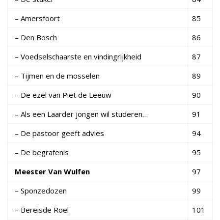
– Amersfoort
85
– Den Bosch
86
– Voedselschaarste en vindingrijkheid
87
– Tijmen en de mosselen
89
– De ezel van Piet de Leeuw
90
– Als een Laarder jongen wil studeren…
91
– De pastoor geeft advies
94
– De begrafenis
95
Meester Van Wulfen
97
– Sponzedozen
99
– Bereisde Roel
101