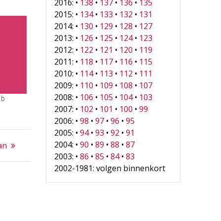
2016: •
138
•
137
•
136
•
135
2015: •
134
•
133
•
132
•
131
2014: •
130
•
129
•
128
•
127
2013: •
126
•
125
•
124
•
123
2012: •
122
•
121
•
120
•
119
2011: •
118
•
117
•
116
•
115
2010: •
114
•
113
•
112
•
111
2009: •
110
•
109
•
108
•
107
2008: •
106
•
105
•
104
•
103
ub
2007: •
102
•
101
•
100
•
99
2006: •
98
•
97
•
96
•
95
2005: •
94
•
93
•
92
•
91
2004: •
90
•
89
•
88
•
87
van
2003: •
86
•
85
•
84
•
83
2002-1981: volgen binnenkort