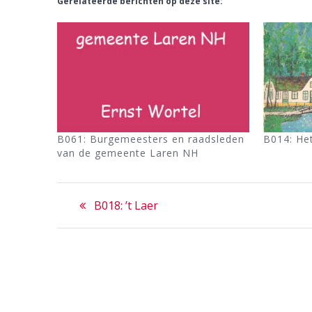
Gerelateerde berichten op deze site:
B061: Burgemeesters en raadsleden
B014: Het
van de gemeente Laren NH
Bericht
Previous
B018: ’t Laer
navigatie
post: