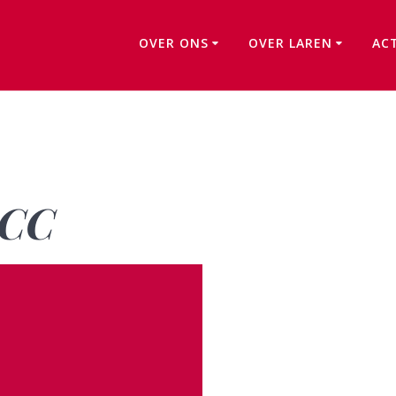
OVER ONS
OVER LAREN
AC
B004: 60 jaar MCC
MCC