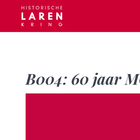
Skip
to
content
B004: 60 jaar 