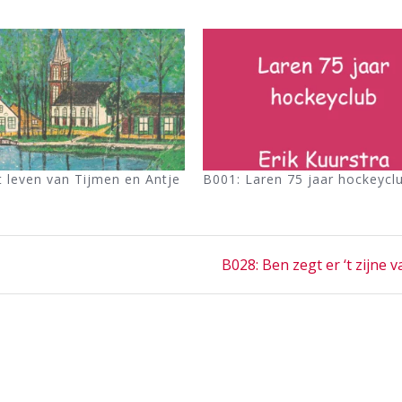
 leven van Tijmen en Antje
B001: Laren 75 jaar hockeycl
Next
B028: Ben zegt er ‘t zijne 
post: