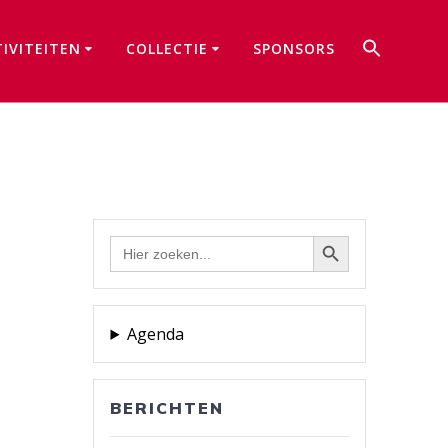
Zoek
TIVITEITEN
COLLECTIE
SPONSORS
naar:
Zoekkno
Zoekknop
Zoek
naar:
Agenda
BERICHTEN