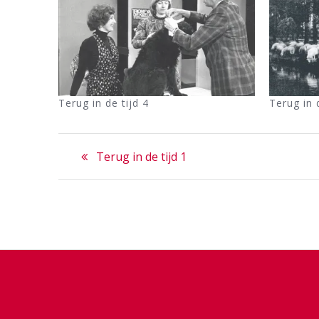
Terug in de tijd 4
Terug in 
Bericht
Previous
Terug in de tijd 1
navigatie
post: