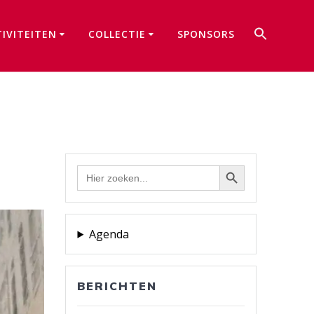
Zoek
TIVITEITEN
COLLECTIE
SPONSORS
naar:
Zoekkno
Zoekknop
Zoek
naar:
Agenda
BERICHTEN