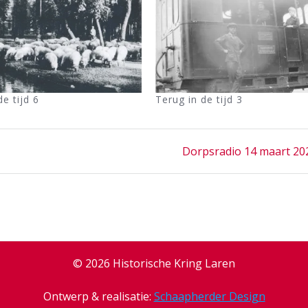
de tijd 6
Terug in de tijd 3
Next
Dorpsradio 14 maart 20
post:
© 2026 Historische Kring Laren
Ontwerp & realisatie:
Schaapherder Design