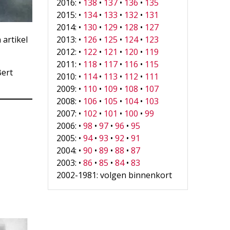
2016: •
138
•
137
•
136
•
135
2015: •
134
•
133
•
132
•
131
2014: •
130
•
129
•
128
•
127
 artikel
2013: •
126
•
125
•
124
•
123
2012: •
122
•
121
•
120
•
119
2011: •
118
•
117
•
116
•
115
Bert
2010: •
114
•
113
•
112
•
111
2009: •
110
•
109
•
108
•
107
2008: •
106
•
105
•
104
•
103
2007: •
102
•
101
•
100
•
99
2006: •
98
•
97
•
96
•
95
2005: •
94
•
93
•
92
•
91
2004: •
90
•
89
•
88
•
87
2003: •
86
•
85
•
84
•
83
2002-1981: volgen binnenkort