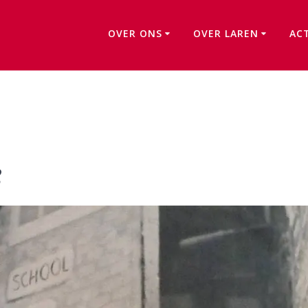
OVER ONS
OVER LAREN
AC
Terug in de tijd 2
2