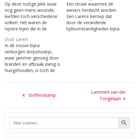
Op deze rustige plek waar
Een straat waarmee de
nog geen mens woonde,
wevers herdacht worden.
leefden toch verscheidene
Een Larens beroep dat
volken. Het waren de
door de veranderde
nijvere bijen die in de
tijdsomstandigheden bijna
ongerepte natuur van
uitgestorven is. Jammer
Oud Laren
bloem naar bloem vlogen
maar waar. [uit: Laren door
In dit mooie bijna
om de nectar te
de straten heen, door
verborgen dorpshoekje,
verzamelen. Enkele
Gerard Koekkoek]
waar jammer genoeg door
honingboeren (‘heuning’,
Overzicht van straten in
branden en afbraak danig is
zeiden de Laarders)
Laren | Berichten over de
huisgehouden, is toch de
hadden een schans
Weversweg op deze site:
sfeer behouden gebleven
opgeworpen waar zij de
en doet ons aan het oude
korven dan plaatsten. In…
Bericht
Laren denken, hetgeen de
Next
Lammert van der
Previous
straatnaam al vertelt. De
Steffenskamp
navigatie
post:
Tongelaan
oorspronkelijke naam was
post:
1ste Oosterendweg. [uit:
Laren door de straten
Zoekknop
Zoek
heen, door Gerard
naar:
Koekkoek]…