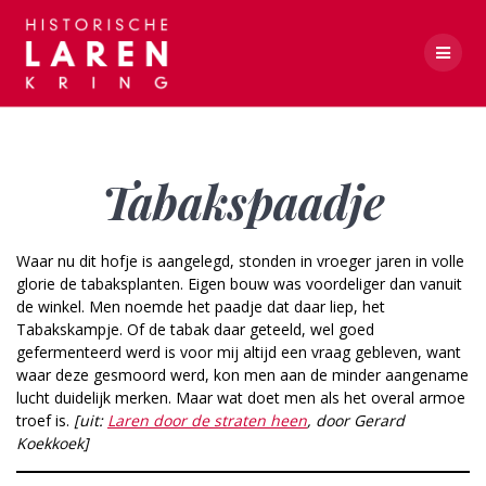
Skip
to
content
Tabakspaadje
Tabakspaadje
Waar nu dit hofje is aangelegd, stonden in vroeger jaren in volle
glorie de tabaksplanten. Eigen bouw was voordeliger dan vanuit
de winkel. Men noemde het paadje dat daar liep, het
Tabakskampje. Of de tabak daar geteeld, wel goed
gefermenteerd werd is voor mij altijd een vraag gebleven, want
waar deze gesmoord werd, kon men aan de minder aangename
lucht duidelijk merken. Maar wat doet men als het overal armoe
troef is.
[uit:
Laren door de straten heen
, door Gerard
Koekkoek]