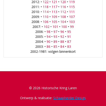
2012: •
122
•
121
•
120
•
119
2011: •
118
•
117
•
116
•
115
2010: •
114
•
113
•
112
•
111
2009: •
110
•
109
•
108
•
107
2008: •
106
•
105
•
104
•
103
2007: •
102
•
101
•
100
•
99
2006: •
98
•
97
•
96
•
95
2005: •
94
•
93
•
92
•
91
2004: •
90
•
89
•
88
•
87
2003: •
86
•
85
•
84
•
83
2002-1981: volgen binnenkort
© 2026 Historische Kring Laren
Ontwerp & realisatie:
Schaapherder Design