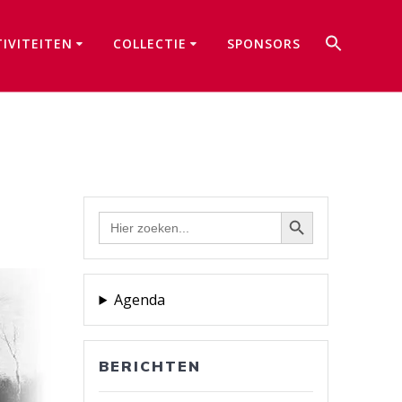
Zoek
TIVITEITEN
COLLECTIE
SPONSORS
naar:
Zoekkno
Zoekknop
Zoek
naar:
Agenda
BERICHTEN