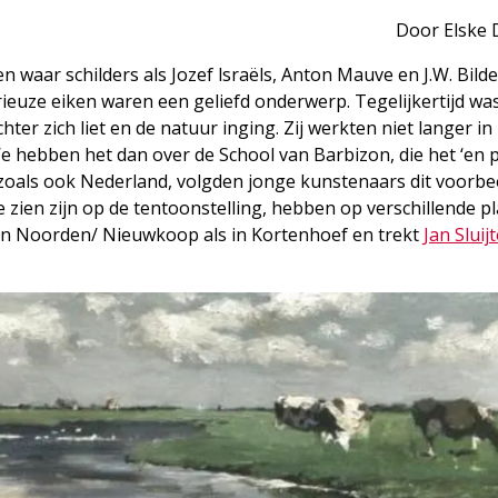
Door Elske 
waar schilders als Jozef lsraëls, Anton Mauve en J.W. Bilde
euze eiken waren een geliefd onderwerp. Tegelijkertijd was
hter zich liet en de natuur inging. Zij werkten niet langer i
e hebben het dan over de School van Barbizon, die het ‘en pl
zoals ook Nederland, volgden jonge kunstenaars dit voorbe
e zien zijn op de tentoonstelling, hebben op verschillende p
 in Noorden/ Nieuwkoop als in Kortenhoef en trekt
Jan Sluij