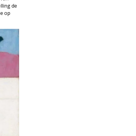
lling de
ie op