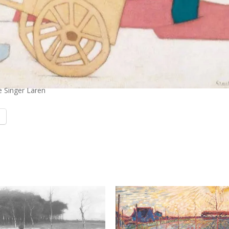
e Singer Laren
l