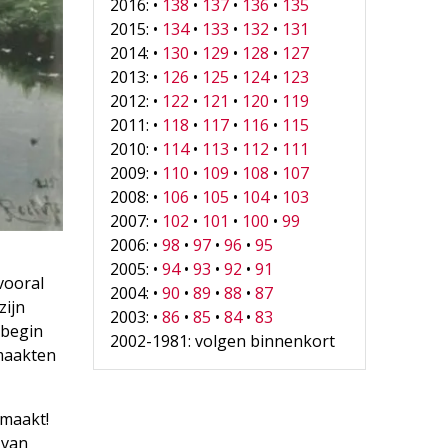
2016: •
138
•
137
•
136
•
135
2015: •
134
•
133
•
132
•
131
2014: •
130
•
129
•
128
•
127
2013: •
126
•
125
•
124
•
123
2012: •
122
•
121
•
120
•
119
2011: •
118
•
117
•
116
•
115
2010: •
114
•
113
•
112
•
111
2009: •
110
•
109
•
108
•
107
2008: •
106
•
105
•
104
•
103
2007: •
102
•
101
•
100
•
99
2006: •
98
•
97
•
96
•
95
2005: •
94
•
93
•
92
•
91
vooral
2004: •
90
•
89
•
88
•
87
zijn
2003: •
86
•
85
•
84
•
83
 begin
2002-1981: volgen binnenkort
 maakten
 maakt!
 van