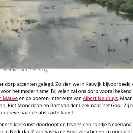
emeentemuseum Den Haag.
r dorp accenten gelegd. Zo zien we in Katwijk bijvoorbeeld 
voor het modernisme. Bij velen zal ons dorp vooral bekend 
n Mauve
en de boeren-interieurs van
Albert Neuhuys
. Maar
n, Piet Mondriaan en Bart van der Leek naar het Gooi. Zij
guratieve naar de abstracte kunst.
aar schilderkunst doorloopt en tevens een rondje Nederland
pen in Nederland’ van Saskia de Bodt verschenen. In opdracht