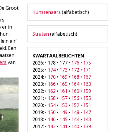
De Groot
Kunstenaars
(alfabetisch)
rs
 er in
n hun
Straten
(alfabetisch)
ein air’
eld. Een
laatsen
KWARTAALBERICHTEN
ters
van
2026: • 178 • 177 •
176
•
175
2025: •
174
•
173
•
172
•
171
2024: •
170
•
169
•
168
•
167
2023: •
166
•
165
•
164
•
163
2022: •
162
•
161
•
160
•
159
2021: •
158
•
157
•
156
•
155
2020: •
154
•
153
•
152
•
151
2019: •
150
•
149
•
148
•
147
2018: •
146
•
145
•
144
•
143
2017: •
142
•
141
•
140
•
139