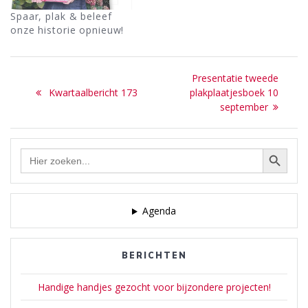
Spaar, plak & beleef
onze historie opnieuw!
Bericht
Next
Presentatie tweede
navigatie
Previous
post:
Kwartaalbericht 173
plakplaatjesboek 10
post:
september
Zoekknop
Zoek
naar:
Agenda
BERICHTEN
Handige handjes gezocht voor bijzondere projecten!