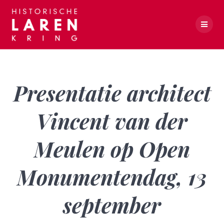
Skip
to
content
Presentatie architect Vincent van der Meulen op Open Monumentendag, 13 september
Presentatie architect
Vincent van der
Meulen op Open
Monumentendag, 13
september