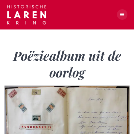
Skip
to
content
Poëziealbum uit de oorlog
Poëziealbum uit de
oorlog