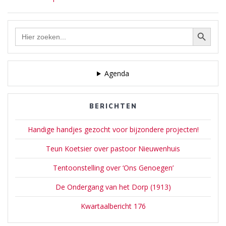
navigatie
post:
Zoekknop
Zoek
naar:
Agenda
BERICHTEN
Handige handjes gezocht voor bijzondere projecten!
Teun Koetsier over pastoor Nieuwenhuis
Tentoonstelling over ‘Ons Genoegen’
De Ondergang van het Dorp (1913)
Kwartaalbericht 176