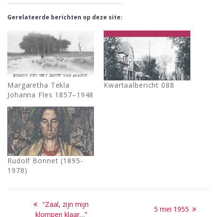
Gerelateerde berichten op deze site:
Margaretha Tekla
Kwartaalbericht 088
Johanna Fles 1857–1948
Rudolf Bonnet (1895-
1978)
Bericht
Previous
“Zaal, zijn mijn
Next
5 mei 1955
post:
klompen klaar…”