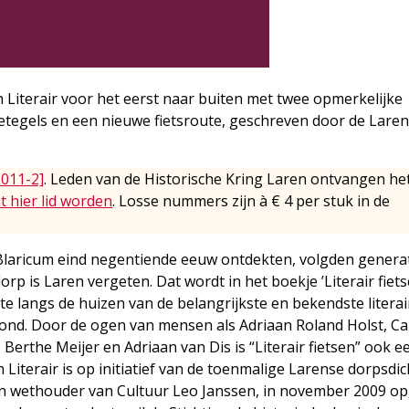
 Literair voor het eerst naar buiten met twee opmerkelijke
zietegels en een nieuwe fietsroute, geschreven door de Lare
2011-2]
. Leden van de Historische Kring Laren ontvangen he
t hier lid worden
. Losse nummers zijn à € 4 per stuk in de
 Blaricum eind negentiende eeuw ontdekten, volgden genera
orp is Laren vergeten. Dat wordt in het boekje ’Literair fiets
te langs de huizen van de belangrijkste en bekendste literai
nd. Door de ogen van mensen als Adriaan Roland Holst, Ca
erthe Meijer en Adriaan van Dis is “Literair fietsen” ook e
Literair is op initiatief van de toenmalige Larense dorpsdic
en wethouder van Cultuur Leo Janssen, in november 2009 op