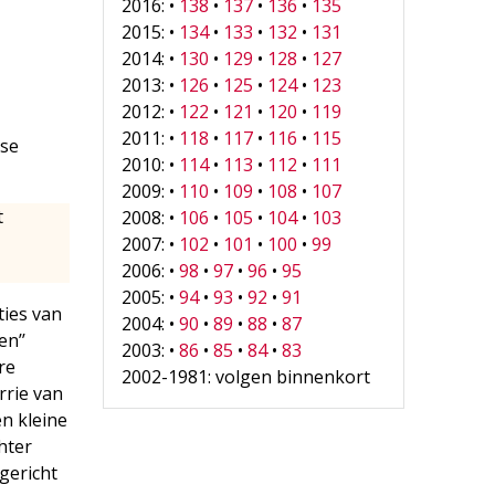
2016: •
138
•
137
•
136
•
135
2015: •
134
•
133
•
132
•
131
2014: •
130
•
129
•
128
•
127
2013: •
126
•
125
•
124
•
123
2012: •
122
•
121
•
120
•
119
2011: •
118
•
117
•
116
•
115
nse
2010: •
114
•
113
•
112
•
111
2009: •
110
•
109
•
108
•
107
t
2008: •
106
•
105
•
104
•
103
2007: •
102
•
101
•
100
•
99
2006: •
98
•
97
•
96
•
95
2005: •
94
•
93
•
92
•
91
ties van
2004: •
90
•
89
•
88
•
87
en’’
2003: •
86
•
85
•
84
•
83
re
2002-1981: volgen binnenkort
rrie van
en kleine
hter
gericht