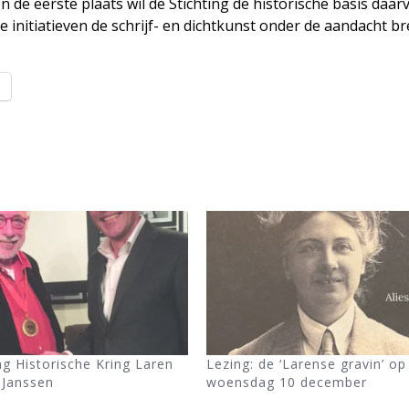
 In de eerste plaats wil de Stichting de historische basis daar
re initiatieven de schrijf- en dichtkunst onder de aandacht b
l
g Historische Kring Laren
Lezing: de ‘Larense gravin’ op
 Janssen
woensdag 10 december