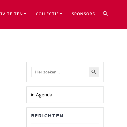
Zoek
TIVITEITEN
COLLECTIE
SPONSORS
naar:
Zoekkno
Zoekknop
Zoek
naar:
Agenda
BERICHTEN