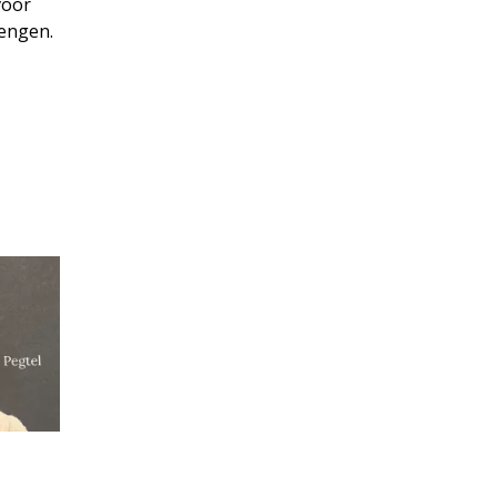
voor
rengen.