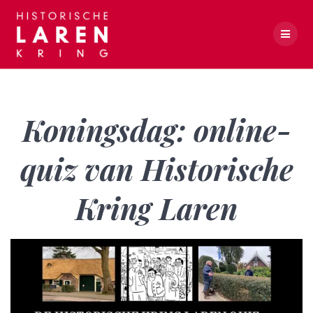
Skip
to
content
Koningsdag: online-quiz van Historische Kring Laren
Koningsdag: online-
quiz van Historische
Kring Laren