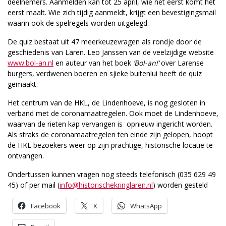
deelnemers. Aanmelden kan tot 25 april, wie het eerst komt het
eerst maalt. Wie zich tijdig aanmeldt, krijgt een bevestigingsmail
waarin ook de spelregels worden uitgelegd.
De quiz bestaat uit 47 meerkeuzevragen als rondje door de
geschiedenis van Laren. Leo Janssen van de veelzijdige website
www.bol-an.nl
en auteur van het boek
‘Bol-an!’
over Larense
burgers, verdwenen boeren en sjieke buitenlui heeft de quiz
gemaakt.
Het centrum van de HKL, de Lindenhoeve, is nog gesloten in
verband met de coronamaatregelen. Ook moet de Lindenhoeve,
waarvan de rieten kap vervangen is opnieuw ingericht worden.
Als straks de coronamaatregelen ten einde zijn gelopen, hoopt
de HKL bezoekers weer op zijn prachtige, historische locatie te
ontvangen.
Ondertussen kunnen vragen nog steeds telefonisch (035 629 49
45) of per mail (
info@historischekringlaren.nl
) worden gesteld
Facebook
X
WhatsApp