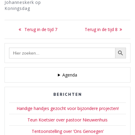
Johanneskerk op
Koningsdag
Bericht
Previous
Next
Terug in de tijd 7
Terug in de tijd 8
navigatie
post:
post:
Zoekknop
Zoek
naar:
Agenda
BERICHTEN
Handige handjes gezocht voor bijzondere projecten!
Teun Koetsier over pastoor Nieuwenhuis
Tentoonstelling over ‘Ons Genoegen’