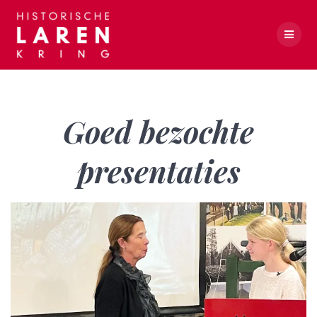
Skip
to
content
Goed bezochte presentaties
Goed bezochte
presentaties