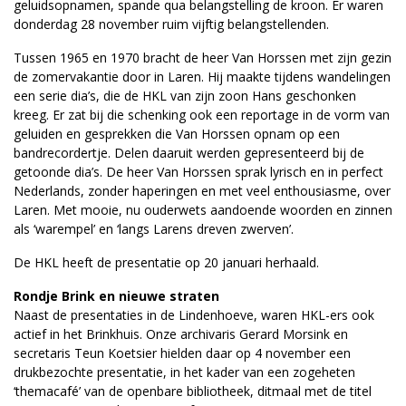
geluidsopnamen, spande qua belangstelling de kroon. Er waren
donderdag 28 november ruim vijftig belangstellenden.
Tussen 1965 en 1970 bracht de heer Van Horssen met zijn gezin
de zomervakantie door in Laren. Hij maakte tijdens wandelingen
een serie dia’s, die de HKL van zijn zoon Hans geschonken
kreeg. Er zat bij die schenking ook een reportage in de vorm van
geluiden en gesprekken die Van Horssen opnam op een
bandrecordertje. Delen daaruit werden gepresenteerd bij de
getoonde dia’s. De heer Van Horssen sprak lyrisch en in perfect
Nederlands, zonder haperingen en met veel enthousiasme, over
Laren. Met mooie, nu ouderwets aandoende woorden en zinnen
als ‘warempel’ en ‘langs Larens dreven zwerven’.
De HKL heeft de presentatie op 20 januari herhaald.
Rondje Brink en nieuwe straten
Naast de presentaties in de Lindenhoeve, waren HKL-ers ook
actief in het Brinkhuis. Onze archivaris Gerard Morsink en
secretaris Teun Koetsier hielden daar op 4 november een
drukbezochte presentatie, in het kader van een zogeheten
‘themacafé’ van de openbare bibliotheek, ditmaal met de titel