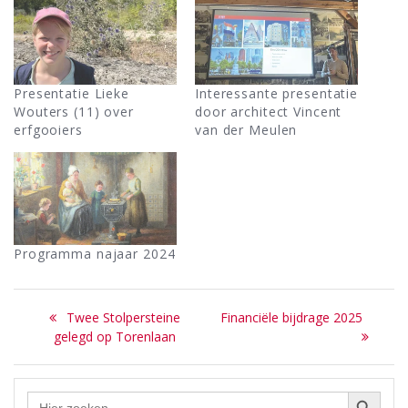
Presentatie Lieke
Interessante presentatie
Wouters (11) over
door architect Vincent
erfgooiers
van der Meulen
Programma najaar 2024
Bericht
Previous
Next
Twee Stolpersteine
Financiële bijdrage 2025
navigatie
post:
post:
gelegd op Torenlaan
Zoekknop
Zoek