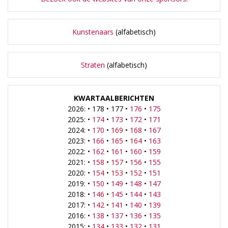
Kunstenaars
(alfabetisch)
Straten
(alfabetisch)
KWARTAALBERICHTEN
2026: • 178 • 177 •
176
•
175
2025: •
174
•
173
•
172
•
171
2024: •
170
•
169
•
168
•
167
2023: •
166
•
165
•
164
•
163
2022: •
162
•
161
•
160
•
159
2021: •
158
•
157
•
156
•
155
2020: •
154
•
153
•
152
•
151
2019: •
150
•
149
•
148
•
147
2018: •
146
•
145
•
144
•
143
2017: •
142
•
141
•
140
•
139
2016: •
138
•
137
•
136
•
135
2015: •
134
•
133
•
132
•
131