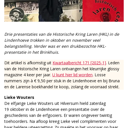
Drie presentaties van de Historische Kring Laren (HKL) in de
Lindenhoeve trokken in oktober en november veel
belangstelling. Verder was er een drukbezochte HKL-
presentatie in het Brinkhuis.
Dit artikel is afkomstig uit
Kwartaalbericht 171 [2025-1]
. Leden
van de Historische Kring Laren ontvangen het kleurrijke glossy
magazine 4 keer per jaar.
U kunt hier lid worden
. Losse
nummers zijn à € 9,50 per stuk in de Lindenhoeve en bij Bruna
en de Larense boekhandel te koop, zolang de voorraad strekt.
Lieke Wouters
De elfjarige Lieke Wouters uit Hilversum hield zaterdag
19 oktober in de Lindenhoeve een presentatie over de
geschiedenis van de erfgooiers. Er waren ongeveer twintig
toehoorders. Na afloop kreeg Lieke veel complimenten voor
haar heldere uiteenzetting. Zij maakte in het voorjaar op haar