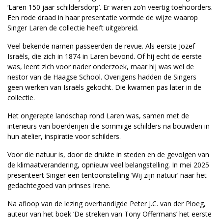
‘Laren 150 jaar schildersdorp’. Er waren zo’n veertig toehoorders.
Een rode draad in haar presentatie vormde de wijze waarop
Singer Laren de collectie heeft uitgebreid.
Veel bekende namen passeerden de revue. Als eerste Jozef
Israëls, die zich in 1874 in Laren bevond. Of hij echt de eerste
was, leent zich voor nader onderzoek, maar hij was wel de
nestor van de Haagse School. Overigens hadden de Singers
geen werken van Israëls gekocht. Die kwamen pas later in de
collectie.
Het ongerepte landschap rond Laren was, samen met de
interieurs van boerderijen die sommige schilders na bouwden in
hun atelier, inspiratie voor schilders.
Voor die natuur is, door de drukte in steden en de gevolgen van
de klimaatverandering, opnieuw veel belangstelling. In mei 2025
presenteert Singer een tentoonstelling ‘Wij zijn natuur’ naar het
gedachtegoed van prinses Irene.
Na afloop van de lezing overhandigde Peter J.C. van der Ploeg,
auteur van het boek ‘De streken van Tony Offermans’ het eerste