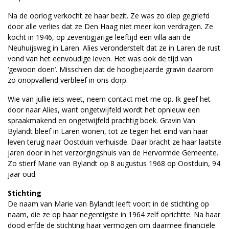
Na de oorlog verkocht ze haar bezit. Ze was zo diep gegriefd
door alle verlies dat ze Den Haag niet meer kon verdragen. Ze
kocht in 1946, op zeventigjarige leeftijd een villa aan de
Neuhuijsweg in Laren. Alies veronderstelt dat ze in Laren de rust
vond van het eenvoudige leven. Het was ook de tijd van
‘gewoon doen’. Misschien dat de hoogbejaarde gravin daarom
zo onopvallend verbleef in ons dorp.
Wie van jullie iets weet, neem contact met me op. Ik geef het
door naar Alies, want ongetwijfeld wordt het opnieuw een
spraakmakend en ongetwijfeld prachtig boek. Gravin Van
Bylandt bleef in Laren wonen, tot ze tegen het eind van haar
leven terug naar Oostduin verhuisde. Daar bracht ze haar laatste
jaren door in het verzorgingshuis van de Hervormde Gemeente.
Zo stierf Marie van Bylandt op 8 augustus 1968 op Oostduin, 94
jaar oud.
Stichting
De naam van Marie van Bylandt leeft voort in de stichting op
naam, die ze op haar negentigste in 1964 zelf oprichtte. Na haar
dood erfde de stichting haar vermogen om daarmee financiële