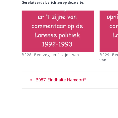
Gerelateerde berichten op deze site:
B028: Ben zegt er ‘t zijne van
B029: Ben
van
Bericht
Previous
B087: Eindhalte Hamdorff
navigatie
post: