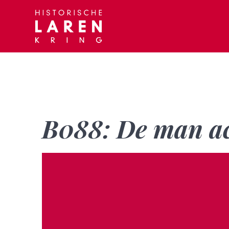
Skip
to
content
B088: De man ac