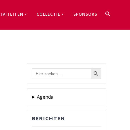
Zoek
TIVITEITEN
COLLECTIE
SPONSORS
naar:
Zoekkno
Zoekknop
Zoek
naar:
Agenda
BERICHTEN