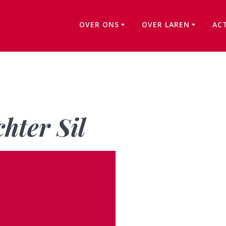
OVER ONS
OVER LAREN
AC
B088: De man achter Sil
hter Sil