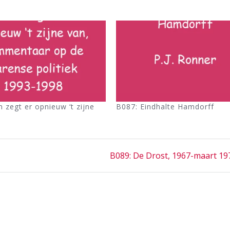
 zegt er opnieuw ‘t zijne
B087: Eindhalte Hamdorff
Next
B089: De Drost, 1967-maart 19
post: